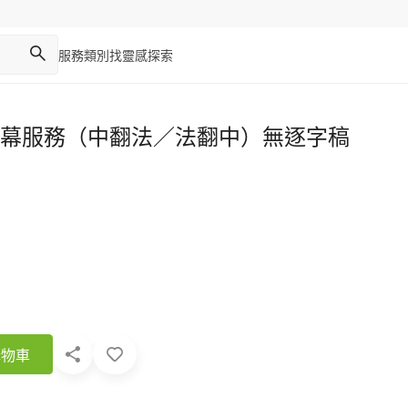
服務類別
找靈感
探索
幕服務（中翻法／法翻中）無逐字稿
購物車