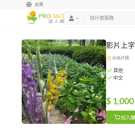
台灣
影片上字
尚無評價
其他
中文
$ 1,000
加入
1/1