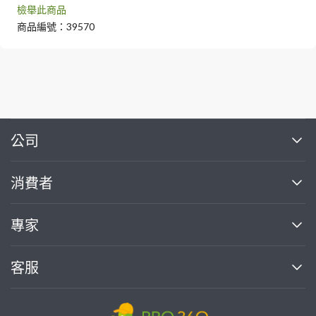
檢舉此商品
商品編號：39570
繼續完成
公司
關於我們
消費者
找專家(0)
買服務(0)
媒體報導
買服務
專家
部落格
如何找專家
加入我們
找案件
客服
熱門服務
投資人關係
成為專家
所有服務
客服中心
合作提案
如何接案