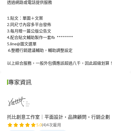
透過網路或電話提供服務
1.貼文：單圖＋文案

2.同尺寸內容多平台發佈

3.每月贈一篇公版公告文

4.配合貼文輔助製作一套fb  ********

5.line@圖文選單

 6.整體行銷建議輔助，輔助調整設定

以上綜合服務，一般外包價應該超過八千，因此超級划算！
專家資訊
托比創意工作室｜平面設計・品牌顧問・行銷企劃
5.0
(4)
4次雇用