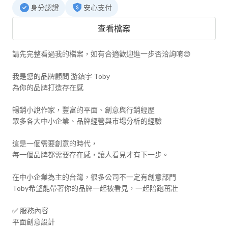
身分認證
安心支付
查看檔案
請先完整看過我的檔案，如有合適歡迎進一步否洽詢唷😌

我是您的品牌顧問 游鎮宇 Toby

為你的品牌打造存在感

暢銷小說作家，豐富的平面、創意與行銷經歷

眾多各大中小企業、品牌經營與市場分析的經驗

這是一個需要創意的時代，

每一個品牌都需要存在感，讓人看見才有下一步。

在中小企業為主的台灣，很多公司不一定有創意部門

Toby希望能帶著你的品牌一起被看見，一起陪跑茁壯

✅ 服務內容

平面創意設計
