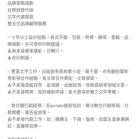
品牌策略規劃

社群經營代操

文字代搞撰寫

整合式品牌顧問服務

✅十年以上設計經驗，各式平面、包裝、商標、展場、書籍，品
牌規劃。亦可提供印刷建議。

🔺無承接專業攝影，可轉介。

🔺非印刷廠。

✅豐富文字工作，出版過多部商業小說、電子書，亦有翻拍電影
等影視合作經驗。長文章合作業配、文案撰寫。

🔺不承接虛擬貨幣、區塊鏈、金融投資、保險直銷等領域文章。

🔺不承接標案、政府補助申請、各大獎項參賽之文件準備。

✅曾任職行銷經理，至google總部培訓，專注數位行銷佈局、社
群媒體、廣告投放等。

🔺不承接代銷工作，如：團購主、下線、盤商、加盟主或身兼網
紅、直播帶貨等。
