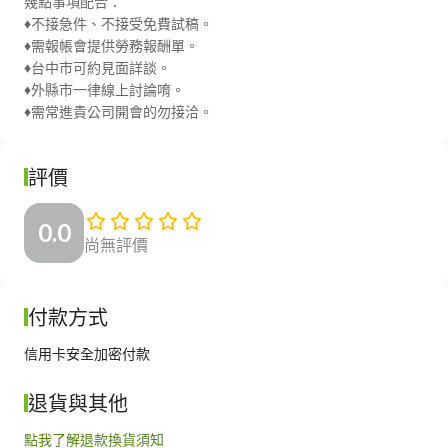
幾點事項配合：

♦️不接急件、不接受免費試稿。

♦️需報帳會提供勞務報酬單。

♦️台中市可約見面詳談。

♦️外縣市一律線上討論唷。

♦️需常進貴公司開會的勿接洽。
評價
0.0
尚無評價
付款方式
信用卡安全加密付款
退貨與其他
點我了解退款換貨須知