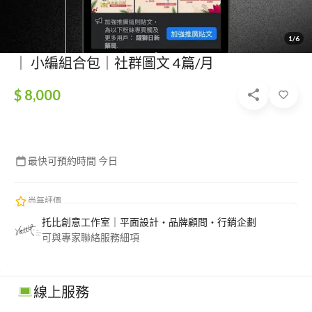
1/6
｜ 小編組合包｜社群圖文 4篇/月
$ 8,000
最快可預約時間 今日
尚無評價
托比創意工作室｜平面設計・品牌顧問・行銷企劃
可與專家聯絡服務細項
線上服務