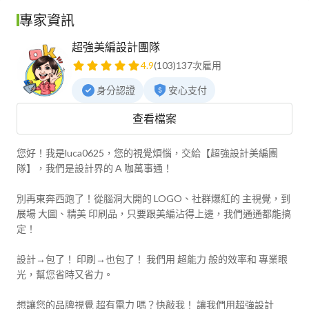
專家資訊
超強美編設計團隊
4.9
(103)
137次雇用
身分認證
安心支付
查看檔案
您好！我是luca0625，您的視覺煩惱，交給【超強設計美編團
隊】，我們是設計界的 A 咖萬事通！

別再東奔西跑了！從腦洞大開的 LOGO、社群爆紅的 主視覺，到
展場 大圖、精美 印刷品，只要跟美編沾得上邊，我們通通都能搞
定！

設計→包了！ 印刷→也包了！ 我們用 超能力 般的效率和 專業眼
光，幫您省時又省力。

想讓您的品牌視覺 超有電力 嗎？快敲我！ 讓我們用超強設計