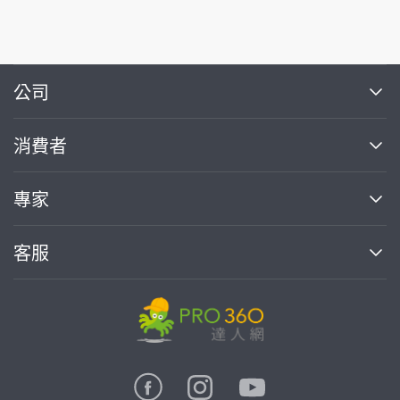
繼續完成
公司
關於我們
消費者
找專家(0)
買服務(0)
媒體報導
買服務
專家
部落格
如何找專家
加入我們
找案件
客服
熱門服務
投資人關係
成為專家
所有服務
客服中心
合作提案
如何接案
價格行情
使用條款
聯絡我們
專家指南
專家目錄
信任與保障
推廣服務