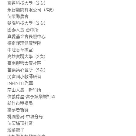
育達科技大學（2次）

永智顧問有限公司（3次）

苗栗縣農會

朝陽科技大學（2次）

國泰人壽-台中所

真愛基金會長照中心

德育護理健康學院

中壢香草畫室

高雄實踐大學（2次）

臺南柳營太康社區

苗栗築心會所（5次）

民富國小教師研習

INFINITI汽車

南山人壽－新竹所

信義房屋-富予讀樂樂社區

新竹市稅捐局

築夢者街舞

桃園警局-中壢分局

苗栗埔頂社區

燿華電子
