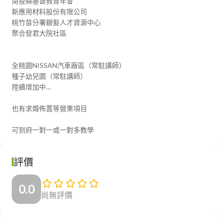
南投縣基督教青年會

新應用材料股份有限公司

桃竹苗分署銀髮人才資源中心

聚合發君大院社區

全桃園NISSAN汽車廠區（常駐講師）

種子幼兒園（常駐講師）

陸續增加中…

也有求婚佈置等營業項目

可到府一對一或一對多教學
評價
0.0
尚無評價