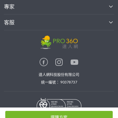
買服務
專家
部落格
如何找專家
加入我們
找案件
客服
熱門服務
投資人關係
成為專家
所有服務
客服中心
合作提案
如何接案
價格行情
使用條款
聯絡我們
專家指南
專家目錄
信任與保障
推廣服務
在地專家推薦
隱私條款
卓越專家
達人網科技股份有限公司
關鍵字搜尋
公告
特約專家
統一編號： 90378737
專業知識
勞健保專區
問專家
新手攻略
選購方案
©
2026
PRO360. All rights reserved.