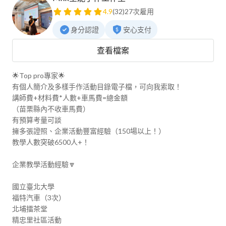
4.9
(32)
27次雇用
身分認證
安心支付
查看檔案
🌟Top pro專家🌟

有個人簡介及多樣手作活動目錄電子檔，可向我索取！

講師費+材料費*人數+車馬費=總金額

（苗栗縣內不收車馬費）

有預算考量可談

擁多張證照、企業活動豐富經驗（150場以上！）

教學人數突破6500人+！

企業教學活動經驗🔽

國立臺北大學

福特汽車（3次）

北埔擂茶堂

精忠里社區活動
