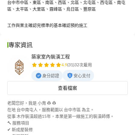
台中市中區、東區、南區、西區、北區、北屯區、西屯區、南屯
區、太平區、大里區、霧峰區、烏日區、豐原區
工作與業主確認完標準的基本確認預約施工
專家資訊
築家室內裝潢工程
4.9
(31)
32次雇用
身分認證
安心支付
查看檔案
老闆您好，我是 小育‍ 👷 👷

在地 台中南屯人，服務範圍以 台中市區 為主。

從事 木作裝潢超過15年，本業是第一線施工的裝潢師傅。

🔨 服務項目

✔ 新成屋裝修
