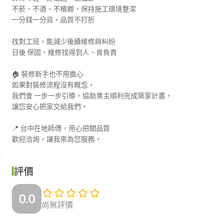
不菸、不酒、不檳榔，保持施工環境整潔

一分錢一分貨，品質不打折

找對工班，能減少後續維修與糾紛

日後 保固、維修找得到人、肯負責

🏠 裝修新手也不用擔心

如果對裝修流程沒有概念，

我們會 一步一步引導，協助業主順利完成築家計畫，

讓您安心把家交給我們。

📍 台中在地師傅，用心把關品質

歡迎洽詢，讓我來為您服務。
評價
0.0
尚無評價