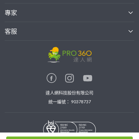
媒體報導
買服務
專家
部落格
如何找專家
加入我們
找案件
客服
熱門服務
投資人關係
成為專家
所有服務
客服中心
合作提案
如何接案
價格行情
使用條款
聯絡我們
專家指南
專家目錄
信任與保障
推廣服務
在地專家推薦
隱私條款
卓越專家
達人網科技股份有限公司
關鍵字搜尋
公告
特約專家
統一編號： 90378737
專業知識
勞健保專區
問專家
新手攻略