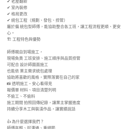
✔ 老屋翻新

✔ 室內裝修

✔ 格局更改

✔ 統包工程（規劃、發包、控管）

屬於偏 統包型師傅，能協助整合各工班，讓工程流程更順、更安
心。

🏗 工程特色與優勢

師傅親自到場施工，

現場負責 工班安排、施工順序與品質控管

可配合 設計師圖面施工

也能依 業主需求統包處理

協助將喜歡的風格，實際落實在自己的家

📸 透明施工・安心看得見

報價單 材料、項目清楚列明

不偷工、不偷料

施工期間 拍照回傳紀錄，讓業主掌握進度

持續分享木工與裝潢作品，讓實績說話

👍 為什麼選擇我們？

師傅年輕、好溝通、重細節
