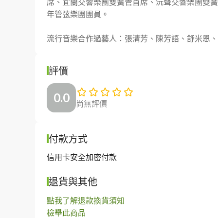
席、宜蘭交響樂團雙簧管首席、沅聲交響樂團雙簧
年管弦樂團團員。

流行音樂合作過藝人：張清芳、陳芳語、舒米恩、
評價
0.0
尚無評價
付款方式
信用卡安全加密付款
退貨與其他
點我了解退款換貨須知
檢舉此商品