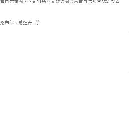
管首席兼團長、新竹縣立交響樂團雙簧管首席及台北愛樂青
桑布伊、蕭煌奇…等