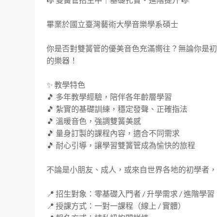
畢業於國立臺灣藝術大學音樂學系碩士

你是否對雙簧管的優美音色充滿嚮往？無論你是初
的樂器！

✨ 教學特色

🎵 多年教學經驗，陪伴各年齡層學習

🎵 紮實的基礎訓練，穩定發聲、正確指法

🎵 溫暖音色，強調雙簧美感

🎵 量身訂製的課程內容，適合不同需求

🎵 耐心引導，讓學習雙簧管成為愉快的旅程

不論是小朋友、成人，或來自世界各地的初學者，
📍 招生對象：零基礎入門者 / 升學需求 / 進階學習

📍 授課方式：一對一課程（線上 / 實體）
