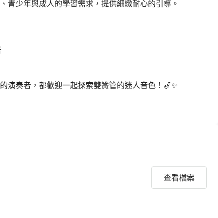
童、青少年與成人的學習需求，提供細緻耐心的引導。



演奏者，都歡迎一起探索雙簧管的迷人音色！🎷✨

查看檔案