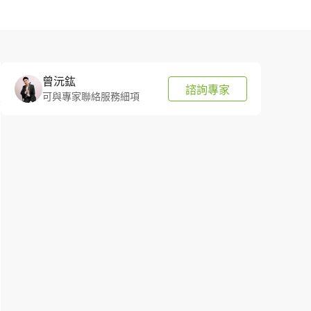
曾沅鈜
諮詢專家
可與專家聯絡服務細項