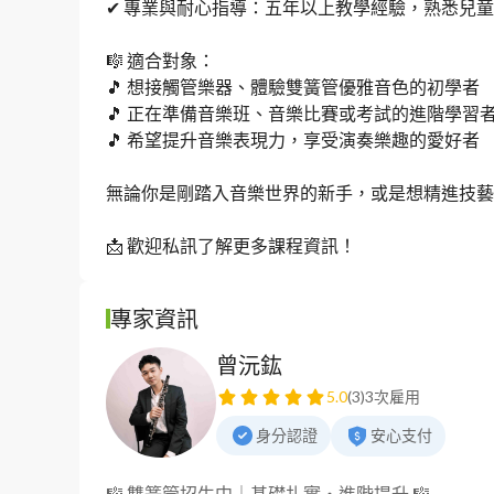
✔ 專業與耐心指導：五年以上教學經驗，熟悉兒
🎼 適合對象：

🎵 想接觸管樂器、體驗雙簧管優雅音色的初學者

🎵 正在準備音樂班、音樂比賽或考試的進階學習者
🎵 希望提升音樂表現力，享受演奏樂趣的愛好者

無論你是剛踏入音樂世界的新手，或是想精進技藝的
📩 歡迎私訊了解更多課程資訊！
專家資訊
曾沅鈜
5.0
(3)
3次雇用
身分認證
安心支付
🎼 雙簧管招生中｜基礎扎實・進階提升 🎼
