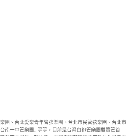
樂團、台北愛樂青年管弦樂團、台北市民管弦樂團、台北市
台南一中管樂團…等等，目前是台灣白袍管樂團雙簧管首