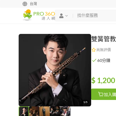
台灣
雙簧管教
尚無評價
60分鐘
$ 1,200
加入
1/5