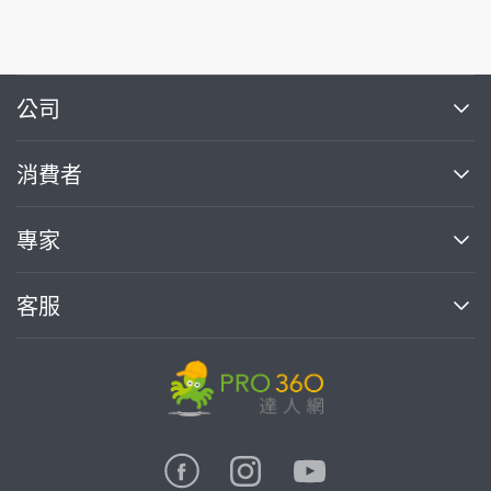
繼續完成
公司
關於我們
消費者
找專家(0)
買服務(0)
媒體報導
買服務
專家
部落格
如何找專家
加入我們
找案件
客服
熱門服務
投資人關係
成為專家
所有服務
客服中心
合作提案
如何接案
價格行情
使用條款
聯絡我們
專家指南
專家目錄
信任與保障
推廣服務
在地專家推薦
隱私條款