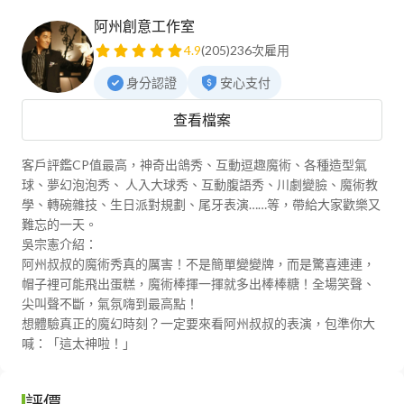
阿州創意工作室
4.9
(205)
236次雇用
身分認證
安心支付
查看檔案
客戶評鑑CP值最高，神奇出鴿秀、互動逗趣魔術、各種造型氣
球、夢幻泡泡秀、 人入大球秀、互動腹語秀、川劇變臉、魔術教
學、轉碗雜技、生日派對規劃、尾牙表演……等，帶給大家歡樂又
難忘的一天。

吳宗憲介紹：

阿州叔叔的魔術秀真的厲害！不是簡單變變牌，而是驚喜連連，
帽子裡可能飛出蛋糕，魔術棒揮一揮就多出棒棒糖！全場笑聲、
尖叫聲不斷，氣氛嗨到最高點！

想體驗真正的魔幻時刻？一定要來看阿州叔叔的表演，包準你大
喊：「這太神啦！」
評價