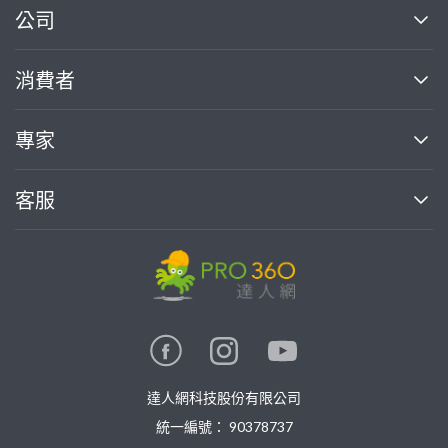
繼續完成
公司
關於我們
消費者
找專家(0)
買服務(0)
媒體報導
買服務
專家
部落格
如何找專家
加入我們
找案件
客服
熱門服務
投資人關係
成為專家
所有服務
客服中心
合作提案
如何接案
價格行情
使用條款
聯絡我們
專家指南
專家目錄
信任與保障
推廣服務
在地專家推薦
隱私條款
卓越專家
達人網科技股份有限公司
關鍵字搜尋
公告
特約專家
統一編號： 90378737