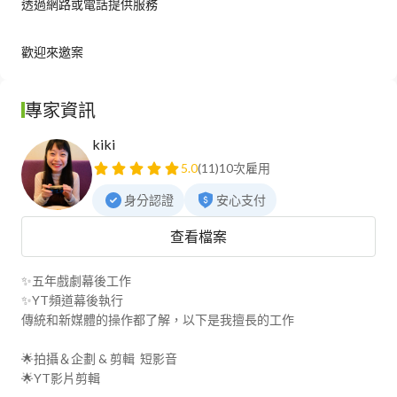
透過網路或電話提供服務
歡迎來邀案
專家資訊
kiki
5.0
(11)
10次雇用
身分認證
安心支付
查看檔案
✨五年戲劇幕後工作

✨YT頻道幕後執行

傳統和新媒體的操作都了解，以下是我擅長的工作

🌟拍攝＆企劃 & 剪輯  短影音

🌟YT影片剪輯
