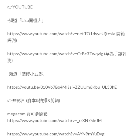
👉YOUTUBE 

-頻道「Lisa開機店」

https://www.youtube.com/watch?v=netTO1dvyeU(tesla 開箱
評測)

https://www.youtube.com/watch?v=CtBc3Twqvlg (華為手錶評
測)

-頻道「裝修小武郎」

https://youtu.be/010Vo7Bx4MI?si=ZZUUm6Kbu_UL33hE

👉短影片 (腳本&拍攝&剪輯)

megacom 寶可夢開箱

https://www.youtube.com/watch?v=_rzXN75ieJM

https://www.youtube.com/watch?v=AYN9rnYuDvg
