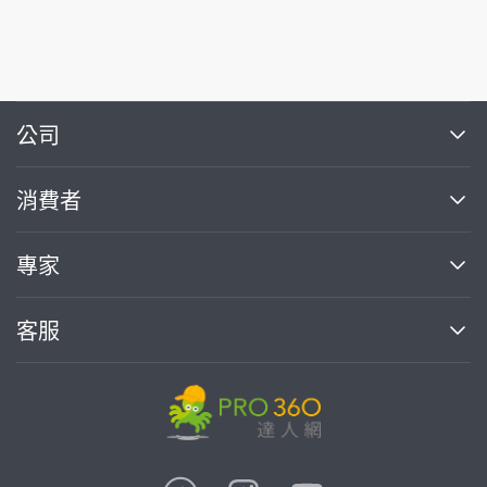
繼續完成
公司
關於我們
消費者
找專家(0)
買服務(0)
媒體報導
買服務
專家
部落格
如何找專家
加入我們
找案件
客服
熱門服務
投資人關係
成為專家
所有服務
客服中心
合作提案
如何接案
價格行情
使用條款
聯絡我們
專家指南
專家目錄
信任與保障