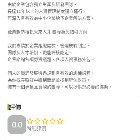
由於企業包含獨立生產及研發團隊，

長達10年以上的人資管理制度建立運行，

可深入且有效為中小企業給予企業解決方案。

產業趨勢接軌未來人才 團隊為您指引方向

我們專精於企業組織健檢、管理規範制定、

團隊及人才培訓、職能評核認定、

企業諮詢各項勞資議題、各項人資事務外包。

個人的職涯發展透過規劃且有效的訓練課程，

為你找尋職涯中碰到問題並找到解決對策， 

擁有一個專業且資深的團隊，可以提供您必要的協助。
評價
0.0
尚無評價