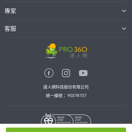
媒體報導
買服務
專家
部落格
如何找專家
加入我們
找案件
客服
熱門服務
投資人關係
成為專家
所有服務
客服中心
合作提案
如何接案
價格行情
使用條款
聯絡我們
專家指南
專家目錄
信任與保障
推廣服務
在地專家推薦
隱私條款
卓越專家
達人網科技股份有限公司
關鍵字搜尋
公告
特約專家
統一編號： 90378737
專業知識
勞健保專區
問專家
新手攻略