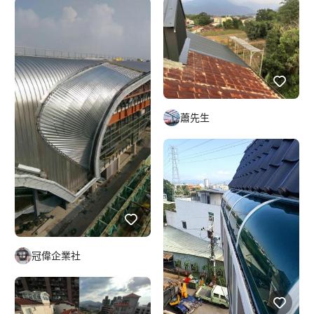
蕭先生
冠偉企業社