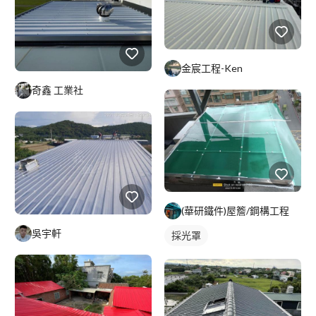
金宸工程-Ken
奇鑫 工業社
(華研鐵件)屋簷/鋼構工程
吳宇軒
採光罩