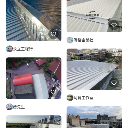
昕格企業社
永立工程行
阿賢工作室
蕭先生