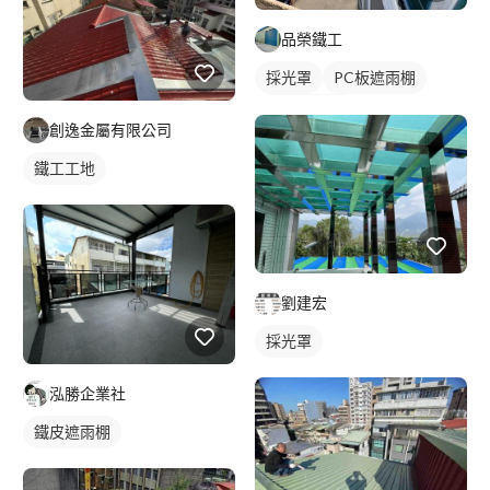
品榮鐵工
採光罩
PC板遮雨棚
PC板採光罩
創逸金屬有限公司
鐵工工地
劉建宏
採光罩
泓勝企業社
鐵皮遮雨棚