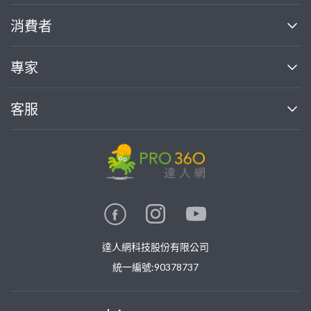
關於我們
消費者
找專家(0)
買服務(0)
媒體報導
買服務
專家
部落格
如何使用PRO360
加入我們
案件中心
客服
熱門服務
投資人關係
成為專家
所有服務
客服中心
合作提案
如何接案
價格行情
使用條款
聯絡我們
專家指南
專家目錄
信任與保障
推廣服務
在地專家推薦
隱私權政策
卓越專家
達人網科技股份有限公司
關鍵字搜尋
公告
特約專家
統一編號:90378737
專業知識
勞健保專區
問專家