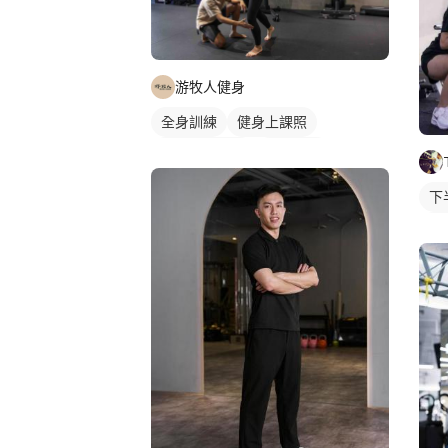
游牧人健身
全身訓練
健身上課照
私人健身教練
重訓教練
健身課程
拳擊課程
下
私
重