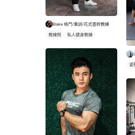
Blake 格鬥/重訓/花式壺鈴教練
教練照
私人健身教練
姿
私