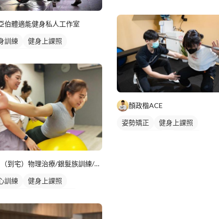
健身課程
亞伯體適能健身私人工作室
身訓練
健身上課照
人健身教練
重訓教練
健身教練
重訓課程
身課程
顏政楷ACE
姿勢矯正
健身上課照
私人健身教練
重訓教練
女健身教練
健身課程
?（到宅）物理治療/銀髮族訓練/復健家教/居家訓練
心訓練
健身上課照
人健身教練
健身團體課
健身教練
健身課程