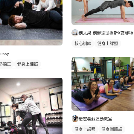
創文果-創健瑜珈提斯X安靜種
核心訓練
健身上課照
私人健身教練
重訓教練
Jessy
健身課程
瑜伽課程
勢矯正
健身上課照
人健身教練
健身課程
慶宏老蘇運動教室
健身上課照
健身團體課