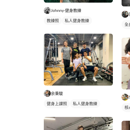
Johnny·健身教練
教練照
私人健身教練
全
私
女
健
余秉駿
健身上課照
私人健身教練
核
健身團體課
重訓教練
私
健身課程
重訓課程
女