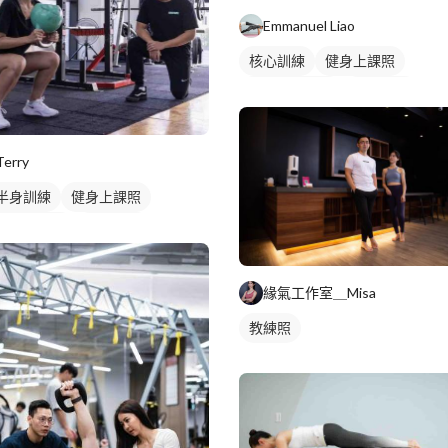
Emmanuel Liao
核心訓練
健身上課照
私人健身教練
瑜伽課程
健身課程
Terry
半身訓練
健身上課照
人健身教練
重訓教練
訓課程
健身課程
腿部訓練
緣氣工作室＿Misa
教練照