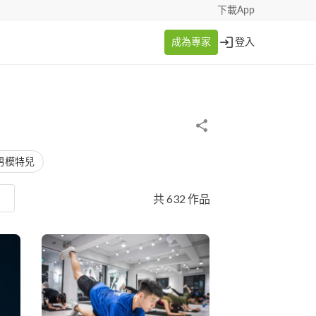
下載App
成為專家
登入
男模特兒
共 632 作品