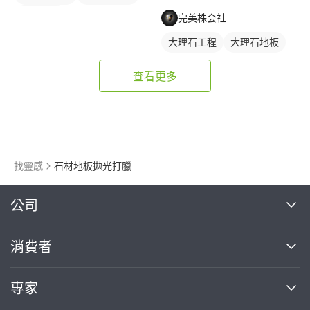
石材地板
完美株会社
大理石工程
大理石地板
石材地板
查看更多
找靈感
石材地板拋光打臘
繼續完成
公司
關於我們
消費者
找專家(0)
買服務(0)
媒體報導
買服務
專家
部落格
如何使用PRO360