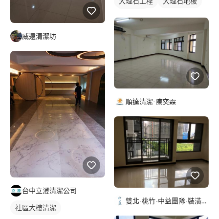
大理石工程
大理石地板
石材地板
威遠清潔坊
順達清潔-陳奕霖
台中立澄清潔公司
雙北-桃竹-中益團隊-裝潢清潔-地板防滑-居家鍍膜
社區大樓清潔