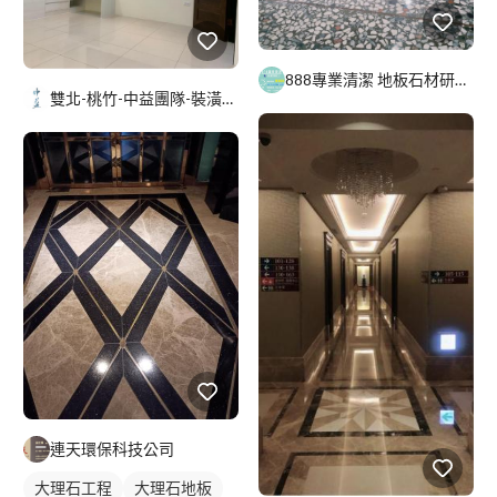
888專業清潔 地板石材研磨拋光晶化 林庚宏
雙北-桃竹-中益團隊-裝潢清潔-地板防滑-居家鍍膜
連天環保科技公司
大理石工程
大理石地板