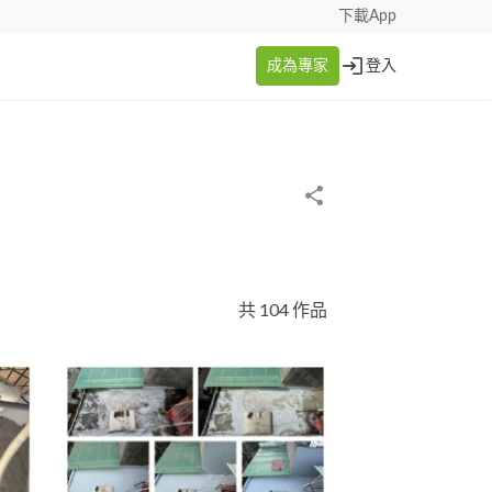
下載App
成為專家
登入
共 104 作品