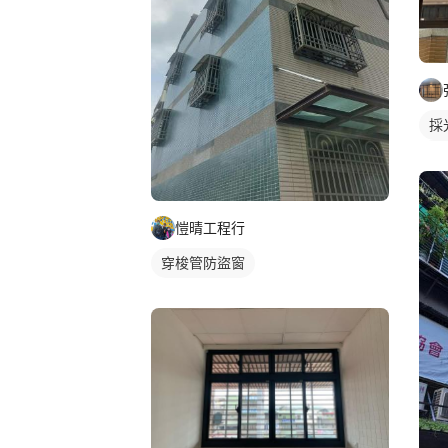
採
陽
陽
愷晴工程行
穿梭管防盜窗