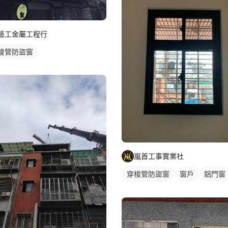
藝工金屬工程行
梭管防盜窗
嵐首工事實業社
穿梭管防盜窗
窗戶
鋁門窗
鐵窗/防盜窗
鋁窗