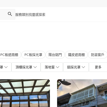
服務類別
找靈感
探索
PC板遮雨棚
PC板採光罩
陽台鋁門
鐵皮遮雨棚
防盜窗戶
罩
頂樓採光罩
落地窗
鋁採光罩
更多