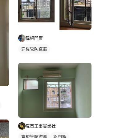
瑋鋁門窗
穿梭管防盜窗
嵐首工事實業社
穿梭管防盜窗
鋁門窗