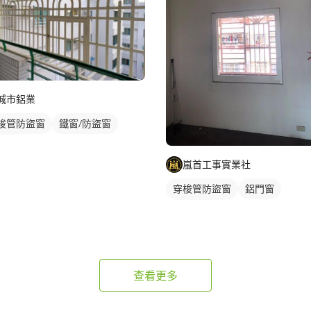
城市鋁業
梭管防盜窗
鐵窗/防盜窗
光罩
嵐首工事實業社
穿梭管防盜窗
鋁門窗
鐵窗/防盜窗
查看更多