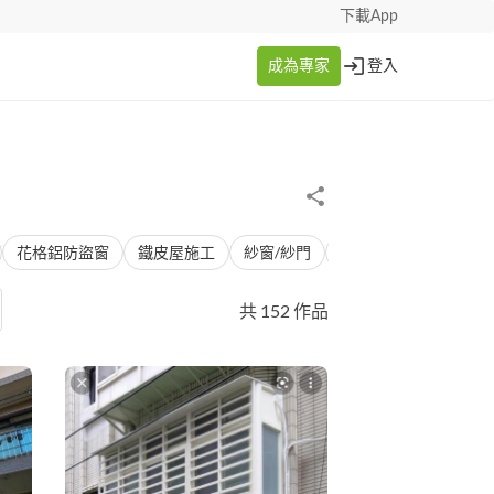
下載App
成為專家
登入
花格鋁防盜窗
鐵皮屋施工
紗窗/紗門
屋頂採光罩
窗戶
共 152 作品