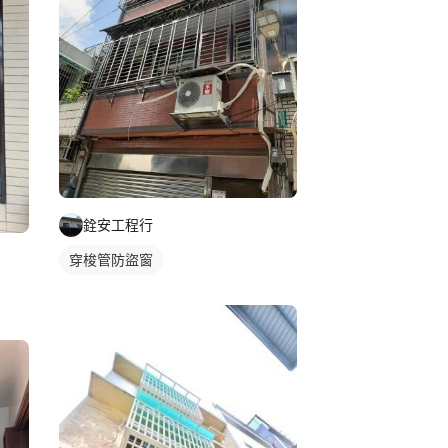
銓安工程行
穿梭管防盜窗