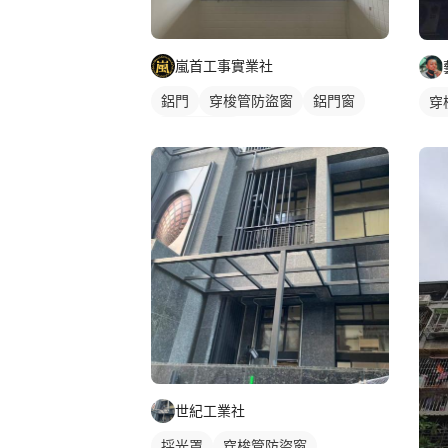
嵐首工事實業社
鋁門
穿梭管防盜窗
鋁門窗
穿
鐵窗/防盜窗
世紀工業社
採光罩
穿梭管防盜窗