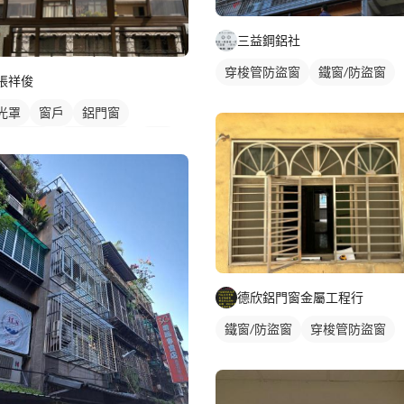
三益鋼鋁社
穿梭管防盜窗
鐵窗/防盜窗
張祥俊
光罩
窗戶
鋁門窗
台採光罩
玻璃採光罩
鋁窗
台窗戶
德欣鋁門窗金屬工程行
鐵窗/防盜窗
穿梭管防盜窗