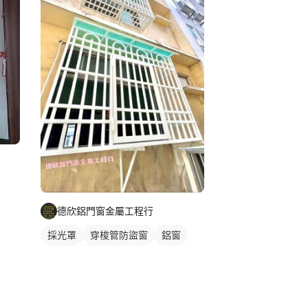
德欣鋁門窗金屬工程行
採光罩
穿梭管防盜窗
鋁窗
鐵窗/防盜窗