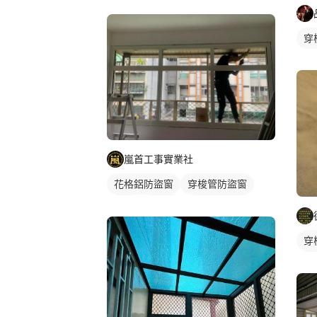
穿
嵐首工事實業社
花格鋁防盜窗
穿梭管防盜窗
窗戶
鋁門窗
鐵窗/防盜窗
穿
鐵