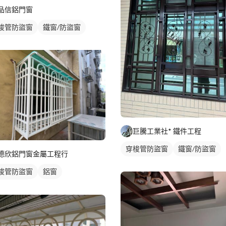
品信鋁門窗
梭管防盜窗
鐵窗/防盜窗
巨騰工業社* 鐵件工程
穿梭管防盜窗
鐵窗/防盜窗
德欣鋁門窗金屬工程行
梭管防盜窗
鋁窗
窗/防盜窗