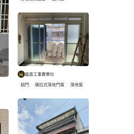
鐵窗/防盜窗
嵐首工事實業社
鋁門
橫拉式落地門窗
落地窗
鋁門窗
玻璃鋁門