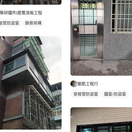
(華研鐵件)屋簷浪板工程
梭管防盜窗
鋼骨架構
聖凱工程行
穿梭管防盜窗
鐵窗/防盜窗