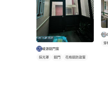
穿
峻源鋁門窗
採
採光罩
鋁門
花格鋁防盜窗
鋁門窗
鐵窗/防盜窗
PC板遮雨棚
PC板採光罩
鋁窗
陽台窗戶