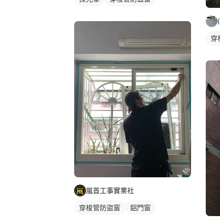
穿
嵐首工事實業社
穿梭管防盜窗
鋁門窗