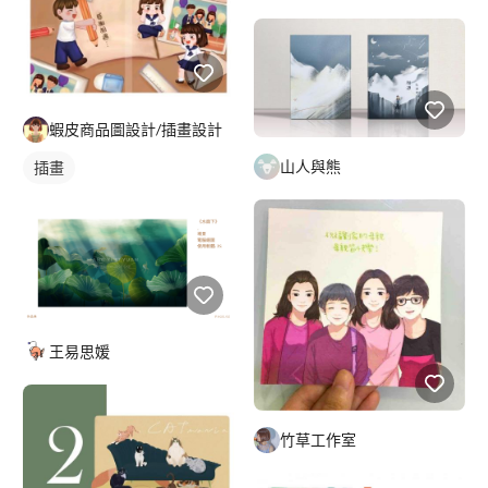
蝦皮商品圖設計/插畫設計
山人與熊
插畫
王易思媛
竹草工作室