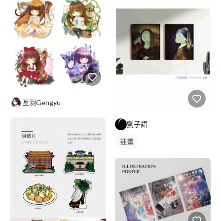
亙羽Gengyu
劉子語
插畫