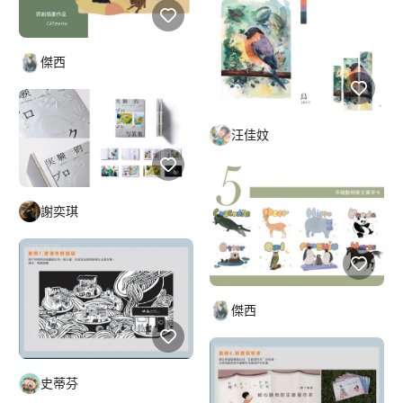
傑西
汪佳妏
謝奕琪
傑西
史蒂芬