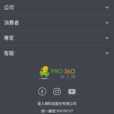
繼續完成
公司
關於我們
消費者
找專家(0)
買服務(0)
媒體報導
買服務
專家
部落格
如何使用PRO360
加入我們
案件中心
客服
熱門服務
投資人關係
成為專家
所有服務
客服中心
合作提案
如何接案
價格行情
使用條款
聯絡我們
專家指南
專家目錄
信任與保障
推廣服務
在地專家推薦
隱私權政策
卓越專家
達人網科技股份有限公司
關鍵字搜尋
公告
特約專家
統一編號:90378737