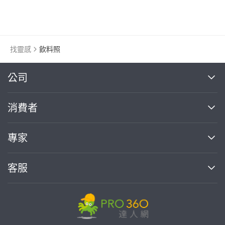
找靈感
飲料照
繼續完成
公司
關於我們
消費者
找專家(0)
買服務(0)
媒體報導
買服務
專家
部落格
如何使用PRO360
加入我們
案件中心
客服
熱門服務
投資人關係
成為專家
所有服務
客服中心
合作提案
如何接案
價格行情
使用條款
聯絡我們
專家指南