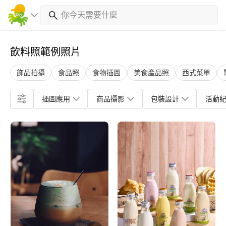
飲料照範例照片
飾品拍攝
食品照
食物插圖
美食產品照
西式菜單
插圖應用
商品攝影
包裝設計
活動