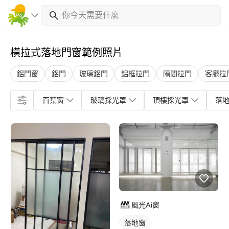
橫拉式落地門窗範例照片
鋁門窗
鋁門
玻璃鋁門
鋁框拉門
隔間拉門
客廳拉
百葉窗
玻璃採光罩
頂樓採光罩
落
風光Ai窗
落地窗