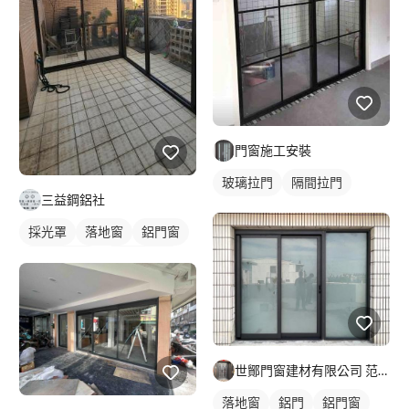
門窗施工安裝
玻璃拉門
隔間拉門
三益鋼鋁社
採光罩
落地窗
鋁門窗
屋頂採光罩
玻璃採光罩
世鄮門窗建材有限公司 范先生
落地窗
鋁門
鋁門窗