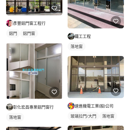
彥豐鋁門窗工程行
鋁門
鋁門窗
鐵工工程
落地窗
速進機電工業(股)公司
彰化宏昌專業鋁門窗行
玻璃拉門/大門
落地窗
落地窗