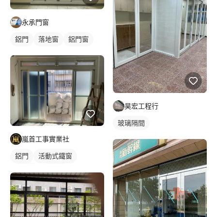
永承門窗
鋁門
落地窗
鋁門窗
昊宏工程行
玻璃隔間
嵐首工事實業社
鋁門
活動式鐵窗
落地窗
鋁門窗
玻璃鋁門