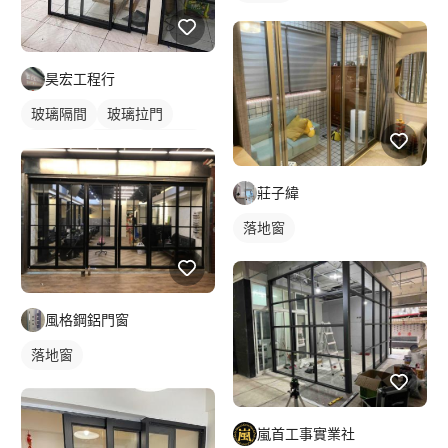
昊宏工程行
玻璃隔間
玻璃拉門
鋁門窗
鋁門
玻璃鋁門
莊子緯
落地窗
風格鋼鋁門窗
落地窗
嵐首工事實業社