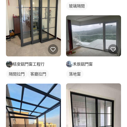
玻璃隔間
桔安鋁門窗工程行
禾辰鋁門窗
隔間拉門
客廳拉門
落地窗
鋁框拉門
玻璃拉門
房間門