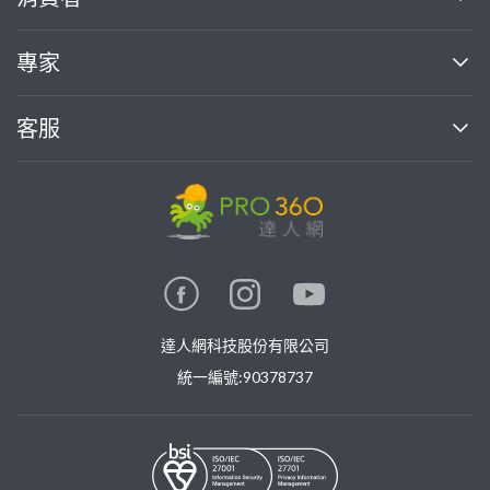
找專家(0)
買服務(0)
媒體報導
買服務
專家
部落格
如何使用PRO360
加入我們
案件中心
客服
熱門服務
投資人關係
成為專家
所有服務
客服中心
合作提案
如何接案
價格行情
使用條款
聯絡我們
專家指南
專家目錄
信任與保障
推廣服務
在地專家推薦
隱私權政策
卓越專家
達人網科技股份有限公司
關鍵字搜尋
公告
特約專家
統一編號:90378737
專業知識
勞健保專區
問專家
新手攻略