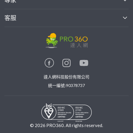
專家
部落格
如何使用PRO360
加入我們
案件中心
客服
熱門服務
投資人關係
成為專家
所有服務
客服中心
合作提案
如何接案
價格行情
使用條款
聯絡我們
專家指南
專家目錄
信任與保障
推廣服務
在地專家推薦
隱私權政策
卓越專家
達人網科技股份有限公司
關鍵字搜尋
公告
特約專家
統一編號:90378737
專業知識
勞健保專區
問專家
新手攻略
©
2026
PRO360. All rights reserved.