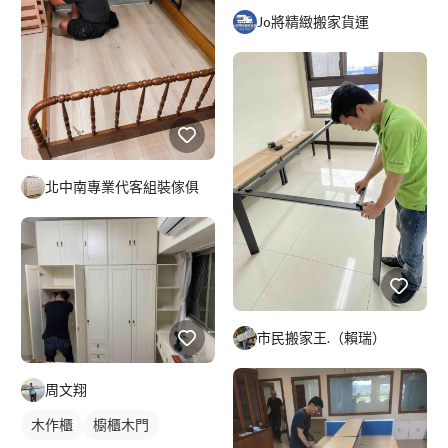
Jo將精緻搬家貨運
北中南專業代客組裝傢俱
市民搬家王.（賴瑞）
周文翔
木作櫃
櫥櫃木門