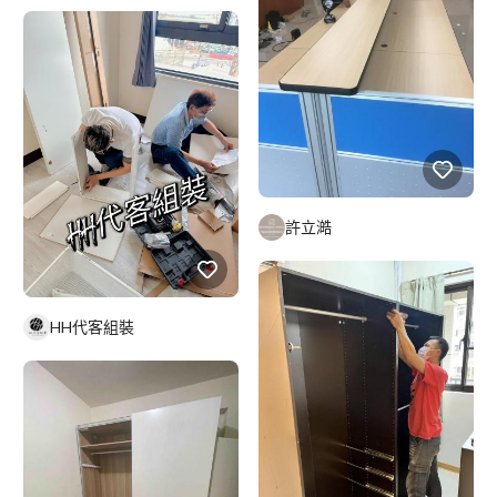
許立澔
HH代客組裝