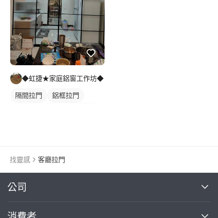
◆虹捷★家庭鋁窗工作坊◆
隔間拉門
鋁框拉門
玻璃拉門
玻璃拉門/大門
玻璃隔間
找靈感
客廳拉門
繼續完成
公司
關於我們
消費者