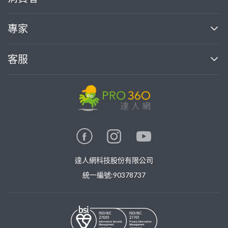
找專家(0)
買服務(0)
媒體報導
買服務
專家
部落格
如何使用PRO360
加入我們
案件中心
客服
熱門服務
投資人關係
成為專家
所有服務
客服中心
合作提案
如何接案
價格行情
使用條款
聯絡我們
專家指南
專家目錄
信任與保障
推廣服務
在地專家推薦
隱私權政策
卓越專家
達人網科技股份有限公司
關鍵字搜尋
公告
特約專家
統一編號:90378737
專業知識
勞健保專區
問專家
新手攻略