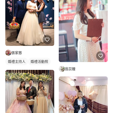
張家慈
婚禮主持人
婚禮活動照
翁苡嫚