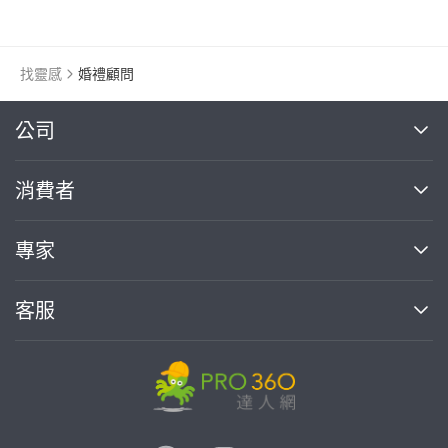
找靈感
婚禮顧問
繼續完成
公司
關於我們
消費者
找專家(0)
買服務(0)
媒體報導
買服務
專家
部落格
如何使用PRO360
加入我們
案件中心
客服
熱門服務
投資人關係
成為專家
所有服務
客服中心
合作提案
如何接案
價格行情
使用條款
聯絡我們
專家指南
專家目錄
信任與保障