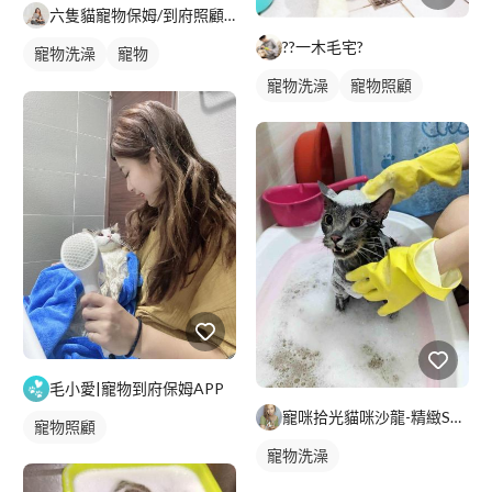
六隻貓寵物保姆/到府照顧/遛狗/到府洗澡｜kol部落客｜Yu
??一木毛宅?
寵物洗澡
寵物
寵物洗澡
寵物照顧
寵物照顧
毛小愛|寵物到府保姆APP
寵咪拾光貓咪沙龍-精緻SPA
寵物照顧
寵物洗澡