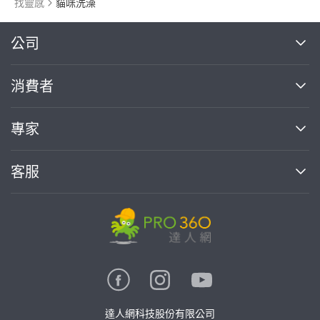
找靈感
貓咪洗澡
繼續完成
公司
關於我們
消費者
找專家(0)
買服務(0)
媒體報導
買服務
專家
部落格
如何使用PRO360
加入我們
案件中心
客服
熱門服務
投資人關係
成為專家
所有服務
客服中心
合作提案
如何接案
價格行情
使用條款
聯絡我們
專家指南
專家目錄
信任與保障
推廣服務
在地專家推薦
隱私權政策
卓越專家
達人網科技股份有限公司