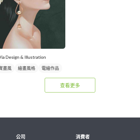
Via Design & Illustration
實畫風
繪畫風格
電繪作品
物插畫
查看更多
公司
消費者