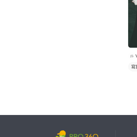
寫
人
繼續完成