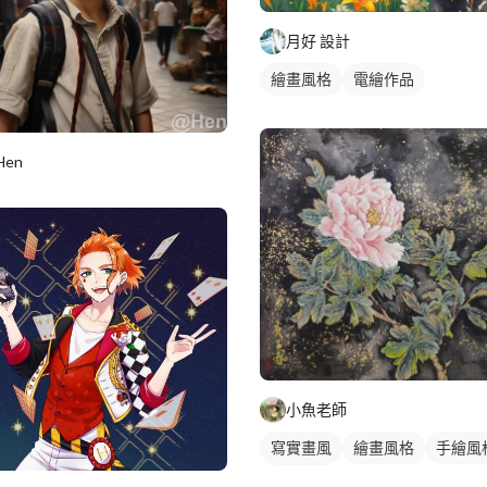
月好 設計
繪畫風格
電繪作品
Hen
小魚老師
寫實畫風
繪畫風格
手繪風
靜物素描