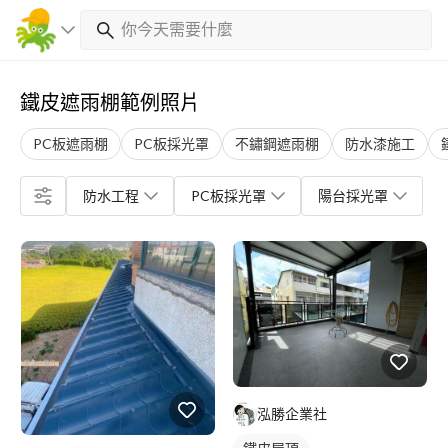
鐵皮遮雨棚範例照片
PC板遮雨棚
PC板採光罩
不鏽鋼遮雨棚
防水漆施工
防水工程
PC板採光罩
陽台採光罩
泓勝企業社