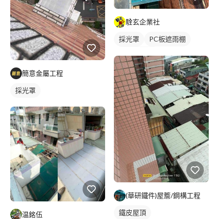
駩玄企業社
採光罩
PC板遮雨棚
PC板採光罩
簡意金屬工程
採光罩
(華研鐵件)屋簷/鋼構工程
鐵皮屋頂
温銘伍