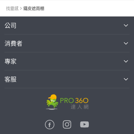
找靈感
鐵皮遮雨棚
繼續完成
公司
關於我們
消費者
找專家(0)
買服務(0)
媒體報導
買服務
專家
部落格
如何使用PRO360
加入我們
案件中心
客服
熱門服務
投資人關係
成為專家
所有服務
客服中心
合作提案
如何接案
價格行情
使用條款
聯絡我們
專家指南
專家目錄
信任與保障
推廣服務
在地專家推薦
隱私權政策