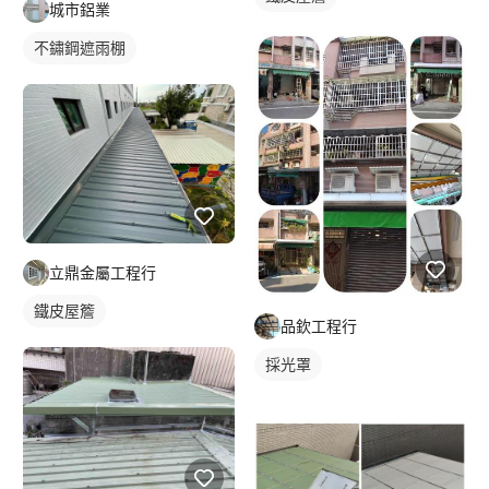
城市鋁業
不鏽鋼遮雨棚
立鼎金屬工程行
鐵皮屋簷
品欽工程行
採光罩