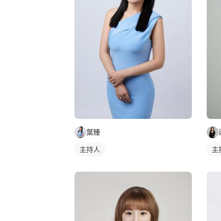
葉臻
主持人
主