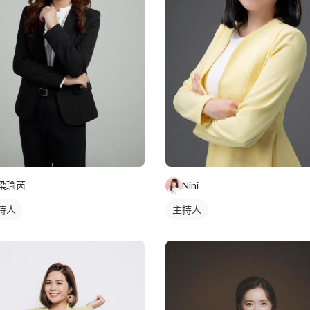
梁瑜芮
Nini
持人
主持人