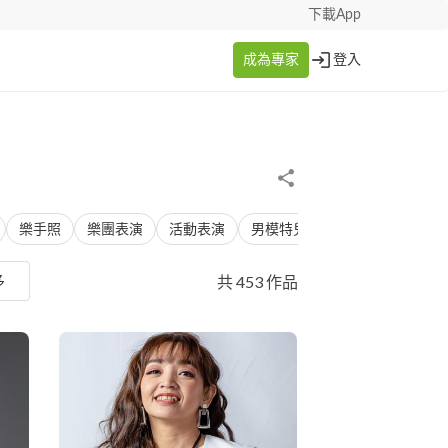
下載App
成為專家
登入
樂手照
樂團表演
活動表演
男模特兒
歌唱表演
生日
共 453 作品
多