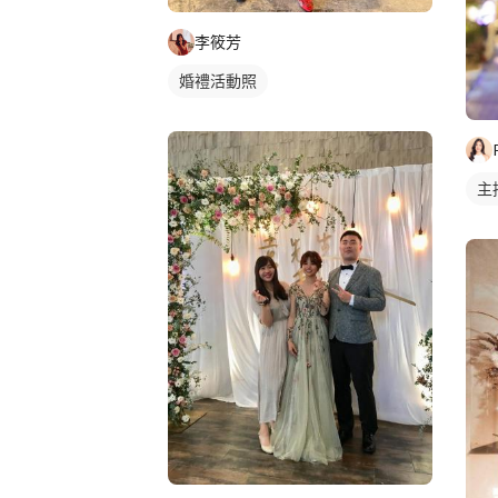
李筱芳
婚禮活動照
主