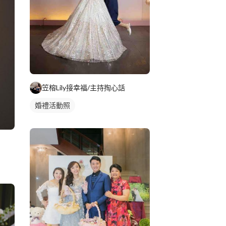
笠榕Lily接幸福/主持掏心話
婚禮活動照