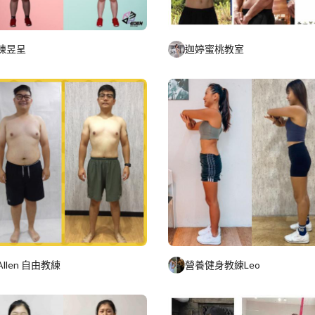
迦婷蜜桃教室
陳昱呈
營養健身教練Leo
Allen 自由教練