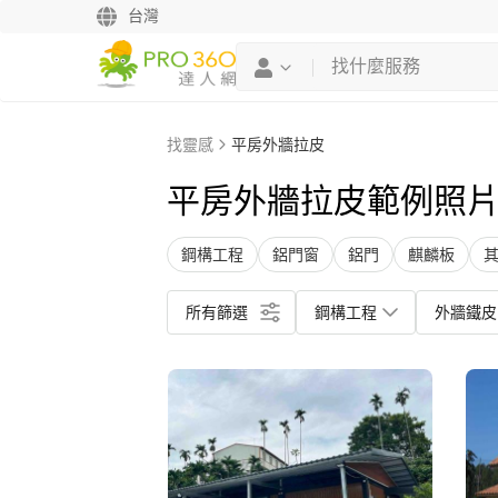
台灣
找靈感
平房外牆拉皮
平房外牆拉皮範例照
鋼構工程
鋁門窗
鋁門
麒麟板
所有篩選
鋼構工程
外牆鐵皮