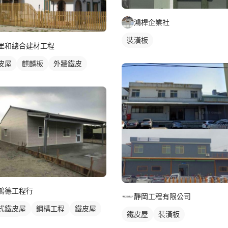
鴻桿企業社
裝潢板
里和總合建材工程
皮屋
麒麟板
外牆鐵皮
鴻德工程行
靜岡工程有限公司
式鐵皮屋
鋼構工程
鐵皮屋
鐵皮屋
裝潢板
皮浪板