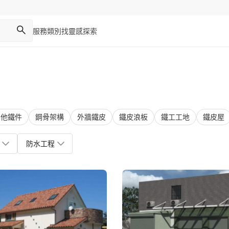
服務類別
找靈感
探索
片
其他鐵件
鋼骨架構
外牆鐵皮
鐵皮浪板
鐵工工地
鐵皮屋
防水工程