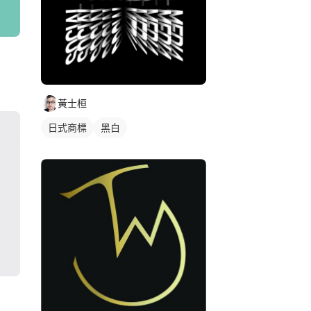
黃士桓
日式商標
黑白