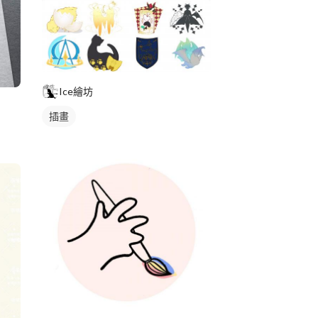
Ice繪坊
插畫