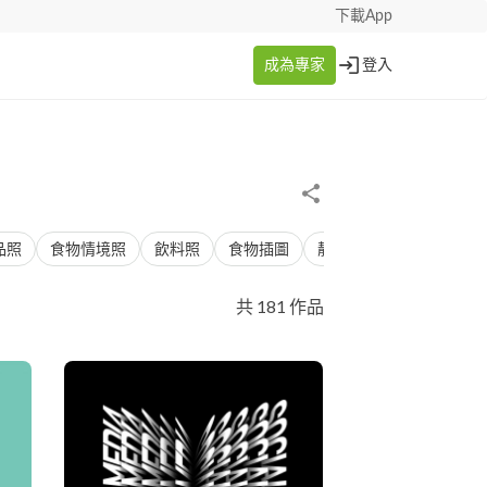
下載App
成為專家
登入
品照
食物情境照
飲料照
食物插圖
靜物素描
美食產品照
共 181 作品