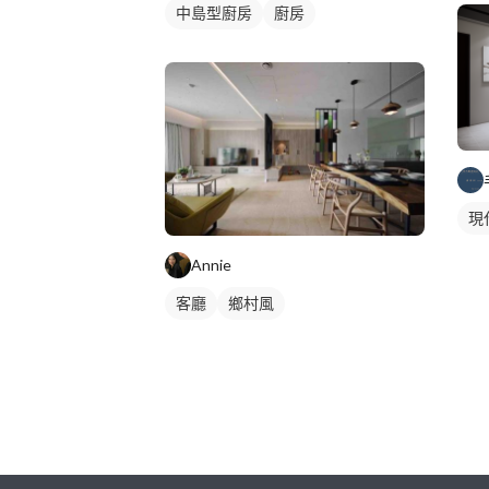
中島型廚房
廚房
現
Annie
客廳
鄉村風