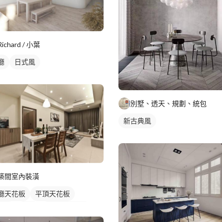
Richard / 小葉
廳
日式風
別墅、透天、規劃、統包
新古典風
築間室內裝潢
廳天花板
平頂天花板
村風
吊燈
全室照明設計