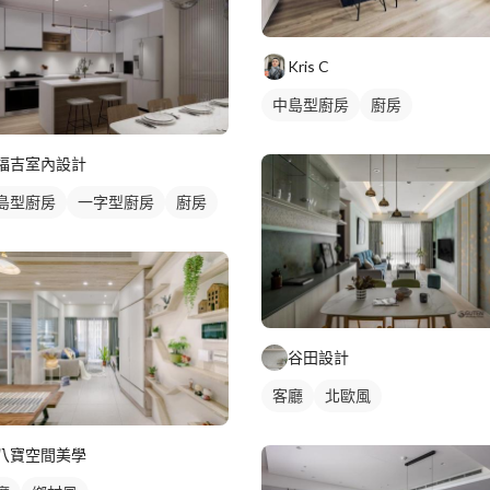
廳燈光設計
Kris C
中島型廚房
廚房
福吉室內設計
島型廚房
一字型廚房
廚房
谷田設計
客廳
北歐風
八寶空間美學