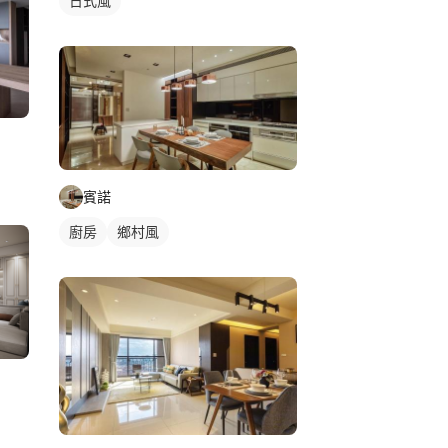
日式風
賓諾
廚房
鄉村風