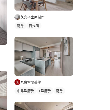
灰盒子室內制作
廚房
日式風
八寶空間美學
中島型廚房
L型廚房
廚房