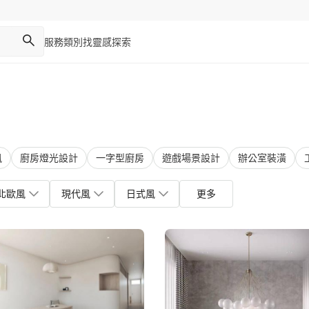
服務類別
找靈感
探索
風
廚房燈光設計
一字型廚房
遊戲場景設計
辦公室裝潢
北歐風
現代風
日式風
更多