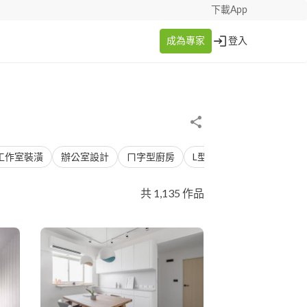
下載App
成為專家
登入
工作室裝潢
辦公室設計
ㄇ字型廚房
L型廚房
混搭風
簡
共 1,135 作品