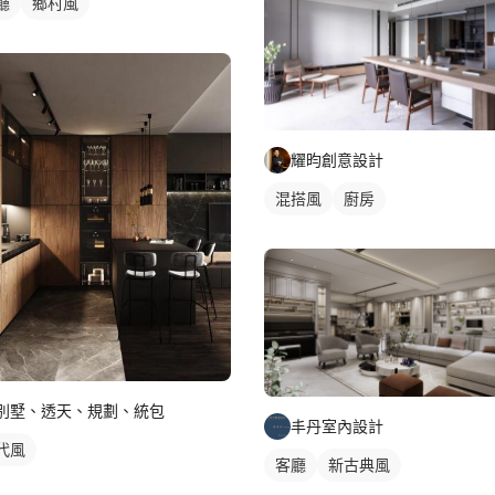
廳
鄉村風
耀昀創意設計
混搭風
廚房
別墅、透天、規劃、統包
丰丹室內設計
代風
客廳
新古典風