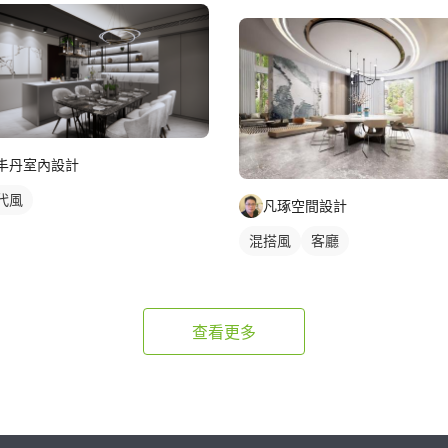
丰丹室內設計
代風
凡琢空間設計
混搭風
客廳
查看更多