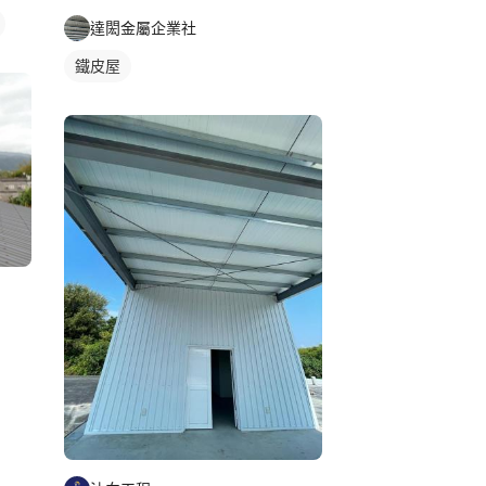
達閎金屬企業社
鐵皮屋