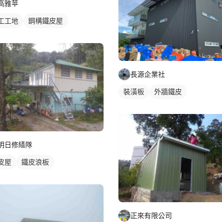
高雅苹
工工地
鋼構鐵皮屋
長源企業社
裝潢板
外牆鐵皮
明日修繕隊
皮屋
鐵皮浪板
正來有限公司