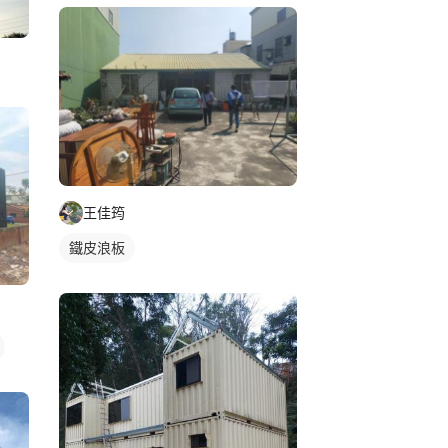
王佳筠
鐵皮浪板