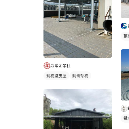
頂
外
鼎曜企業社
鋼構鐵皮屋
鋼骨架構
鐵