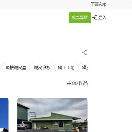
下載App
成為專家
登入
頂樓鐵皮屋
鐵皮浪板
鐵工工地
鐵皮屋
裝潢板
共 80 作品