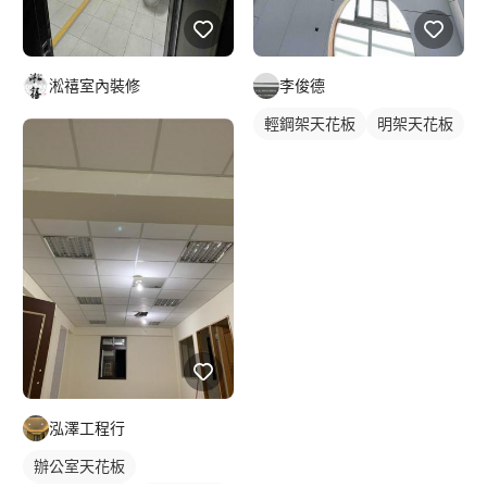
淞禧室內裝修
李俊德
輕鋼架天花板
明架天花板
泓澤工程行
辦公室天花板