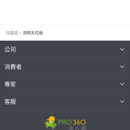
輕鋼架天花板
明架天花板
找靈感
流明天花板
繼續完成
公司
關於我們
消費者
找專家(0)
買服務(0)
媒體報導
買服務
專家
部落格
如何使用PRO360
加入我們
案件中心
客服
熱門服務
投資人關係
成為專家
所有服務
客服中心
合作提案
如何接案
價格行情
使用條款