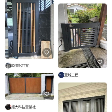
順隆鋁門窗
冠城工程
鉅大科技實業社