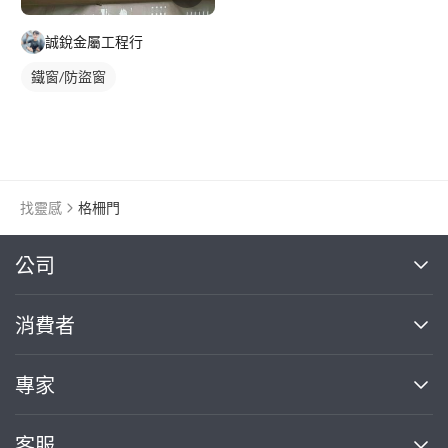
誠銳金屬工程行
鐵窗/防盜窗
找靈感
格柵門
繼續完成
公司
關於我們
消費者
找專家(0)
買服務(0)
媒體報導
買服務
專家
部落格
如何使用PRO360
加入我們
案件中心
客服