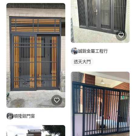
誠銳金屬工程行
透天大門
順隆鋁門窗