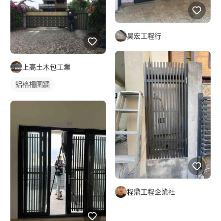
昊宏工程行
上高土木包工業
鋁格柵圍牆
程鼎工程企業社