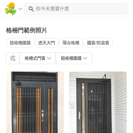
格柵門範例照片
鋁格柵圍牆
透天大門
陽台格柵
鐵窗/防盜窗
格柵式門窗
鋁格柵圍牆