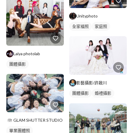
Unityphoto
全家福照
家庭照
Laiya photolab
團體攝影
影藝攝影/許啟川
團體攝影
婚禮攝影
藝術照
婚禮平面攝影
GLAM SHUTTER STUDIO
畢業團體照