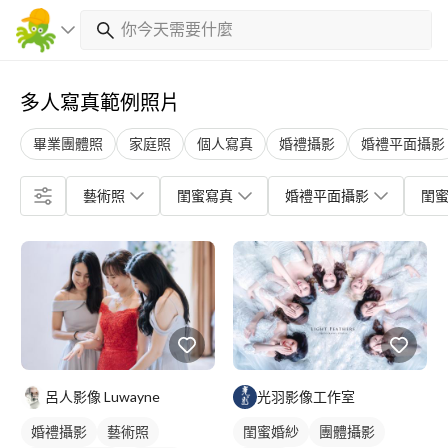
多人寫真範例照片
畢業團體照
家庭照
個人寫真
婚禮攝影
婚禮平面攝影
藝術照
閨蜜寫真
婚禮平面攝影
閨
呂人影像 Luwayne
光羽影像工作室
婚禮攝影
藝術照
閨蜜婚紗
團體攝影