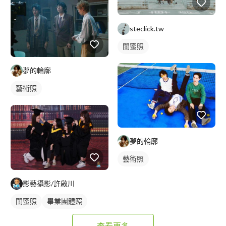
steclick.tw
閨蜜照
夢的輪廓
藝術照
夢的輪廓
藝術照
影藝攝影/許啟川
閨蜜照
畢業團體照
藝術照
查看更多