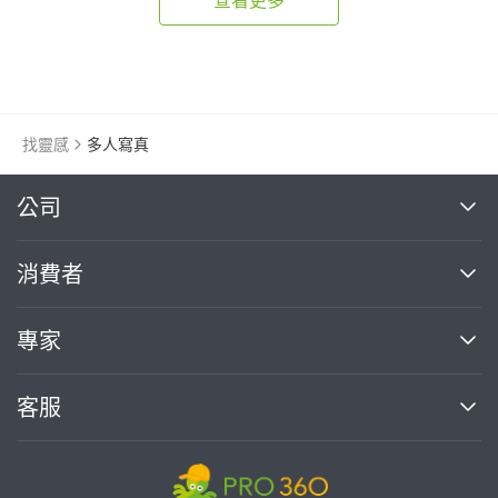
找靈感
多人寫真
繼續完成
公司
關於我們
消費者
找專家(0)
買服務(0)
媒體報導
買服務
專家
部落格
如何使用PRO360
加入我們
案件中心
客服
熱門服務
投資人關係
成為專家
所有服務
客服中心
合作提案
如何接案