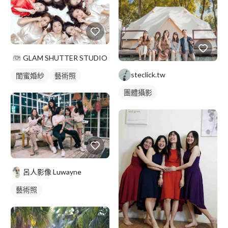
GLAM SHUTTER STUDIO
steclick.tw
閨蜜婚紗
藝術照
團體攝影
呂人影像 Luwayne
藝術照