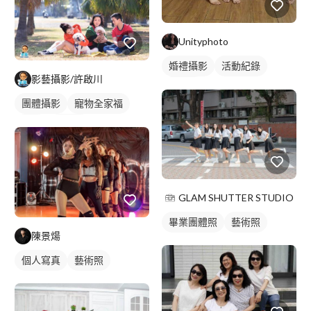
Unityphoto
婚禮攝影
活動紀錄
影藝攝影/許啟川
閨蜜照
團體攝影
寵物全家福
外拍
藝術照
GLAM SHUTTER STUDIO
畢業團體照
藝術照
陳景煬
個人寫真
藝術照