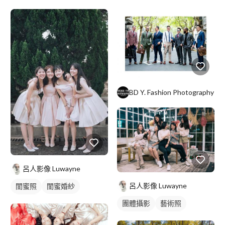
婚禮平面攝影
閨蜜照
閨蜜照
BD Y. Fashion Photography
呂人影像 Luwayne
呂人影像 Luwayne
閨蜜照
閨蜜婚紗
藝術照
團體攝影
藝術照
活動紀錄
閨蜜照