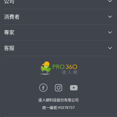
公司
關於我們
消費者
找專家(0)
買服務(0)
媒體報導
買服務
專家
部落格
如何使用PRO360
加入我們
案件中心
客服
熱門服務
投資人關係
成為專家
所有服務
客服中心
合作提案
如何接案
價格行情
使用條款
聯絡我們
專家指南
專家目錄
信任與保障
推廣服務
在地專家推薦
隱私權政策
卓越專家
達人網科技股份有限公司
關鍵字搜尋
公告
特約專家
統一編號:90378737
專業知識