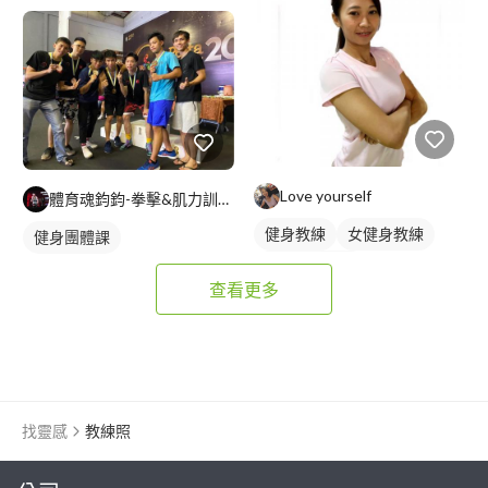
Love yourself
體育魂鈞鈞-拳擊&肌力訓練（IG:Boxboxwing)
健身教練
女健身教練
健身團體課
私人健身教練
查看更多
找靈感
教練照
繼續完成