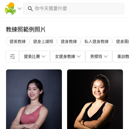
教練照範例照片
健美教練
健身上課照
健身教練
私人健身教練
健身團
健美比賽
女健身教練
男模特
重訓