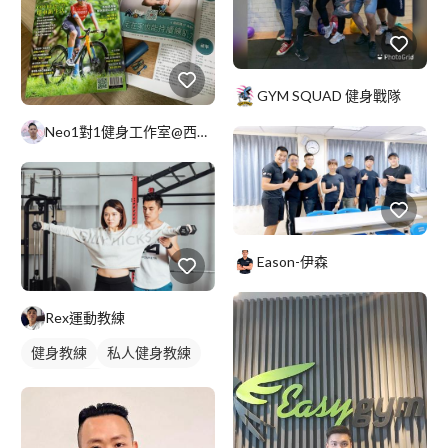
GYM SQUAD 健身戰隊
Neo1對1健身工作室@西屯逢甲?️英語授課
Eason-伊森
Rex運動教練
健身教練
私人健身教練
女健身教練