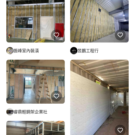
振峰室內裝潢
昱鵬工程行
睿鼎輕鋼架企業社