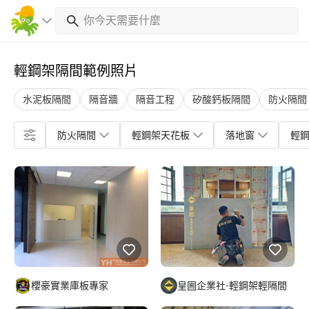
輕鋼架隔間範例照片
水泥板隔間
隔音牆
隔音工程
矽酸鈣板隔間
防火隔間
防火隔間
輕鋼架天花板
落地窗
輕
櫻豪實業庫板專家
皇圌企業社-輕鋼架輕隔間