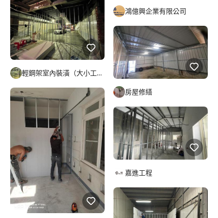
鴻億興企業有限公司
輕鋼架室內裝潢（大小工程通包?）
房屋修繕
嘉進工程