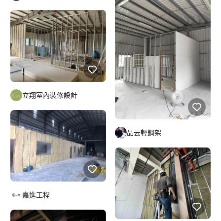
立翔室內裝修設計
品云輕鋼架
嘉進工程