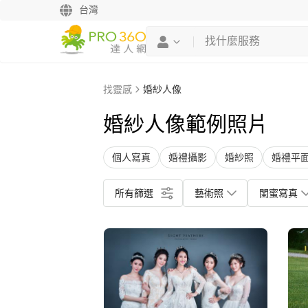
台灣
找靈感
婚紗人像
婚紗人像範例照片
個人寫真
婚禮攝影
婚紗照
婚禮平
所有篩選
藝術照
閨蜜寫真