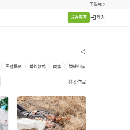
下載App
成為專家
登入
團體攝影
婚紗款式
閨蜜
婚紗租借
雙人寫真
多人寫
共 6 作品