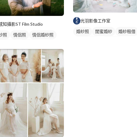
光羽影像工作室
感知攝影ST Film Studio
婚紗照
閨蜜婚紗
婚紗租借
紗照
情侶照
情侶婚紗照
情侶藝術照
婚禮攝影
侶藝術照
類婚紗