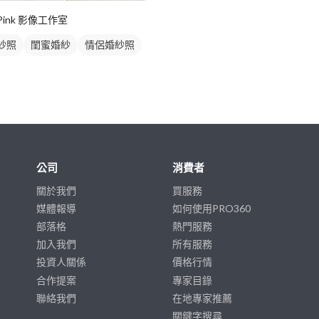
Pink 影像工作室
紗照
閨蜜婚紗
情侶婚紗照
禮平面攝影
公司
消費者
關於我們
買服務
媒體報導
如何使用PRO360
部落格
熱門服務
加入我們
所有服務
投資人關係
價格行情
合作提案
專家目錄
聯絡我們
在地專家推薦
關鍵字搜尋