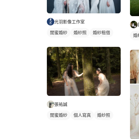
光羽影像工作室
閨蜜婚紗
婚紗照
婚紗租借
婚
團體攝影
婚紗款式
情
張祐誠
閨蜜婚紗
個人寫真
婚紗照
婚紗款式
韓式婚紗照
外拍
閨蜜照