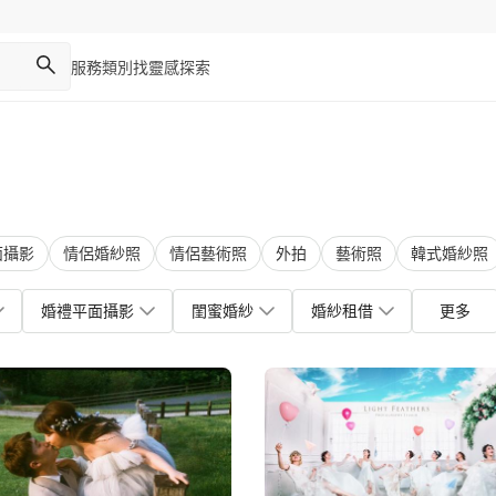
服務類別
找靈感
探索
面攝影
情侶婚紗照
情侶藝術照
外拍
藝術照
韓式婚紗照
婚禮平面攝影
閨蜜婚紗
婚紗租借
更多