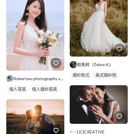
斑馬柯（Zebra K.)
婚紗款式
美式婚紗照
Robertwu photography studio
類婚紗
個人寫真
個人婚紗寫真
外拍
婚禮攝影
[JC]CREATIVE