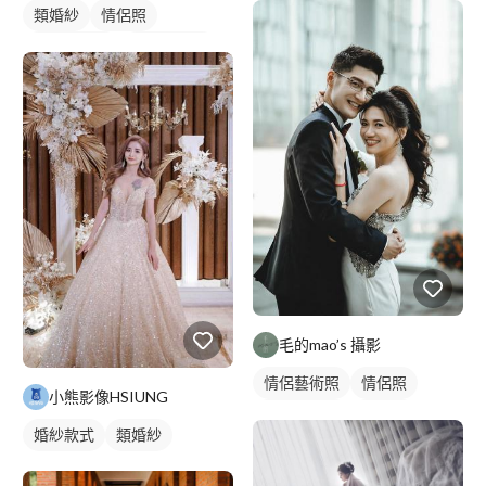
類婚紗
情侶照
情侶婚紗照
情侶藝術照
婚紗款式
美式婚紗照
藝術照
毛的mao’s 攝影
情侶藝術照
情侶照
小熊影像HSIUNG
情侶婚紗照
類婚紗
婚紗款式
類婚紗