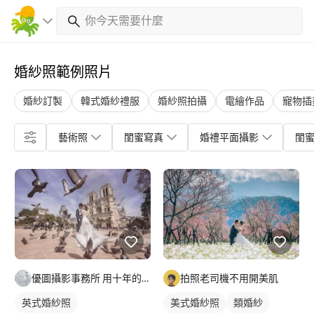
婚紗照範例照片
婚紗訂製
韓式婚紗禮服
婚紗照拍攝
電繪作品
寵物插
藝術照
閨蜜寫真
婚禮平面攝影
閨
優圖攝影事務所 用十年的歷練・側寫您美麗的一刻....
拍照老司機不用開美肌
英式婚紗照
美式婚紗照
類婚紗