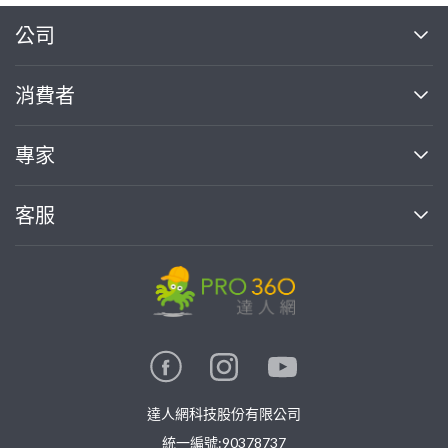
繼續完成
公司
關於我們
消費者
找專家(0)
買服務(0)
媒體報導
買服務
專家
部落格
如何使用PRO360
加入我們
案件中心
客服
熱門服務
投資人關係
成為專家
所有服務
客服中心
合作提案
如何接案
價格行情
使用條款
聯絡我們
專家指南
專家目錄
信任與保障
推廣服務
在地專家推薦
隱私權政策
卓越專家
達人網科技股份有限公司
關鍵字搜尋
公告
特約專家
統一編號:90378737