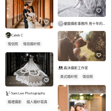
優圖攝影事務所 用十年的歷練・側寫您美麗的一刻....
Caleb C
情侶照
情侶婚紗照
情侶藝術照
森沐攝影工作室
美式婚紗照
情侶照
情侶婚紗照
情侶藝術照
類婚紗
Sam Lee Photography
婚禮攝影
個人婚紗寫真
情侶婚紗照
婚禮平面攝影