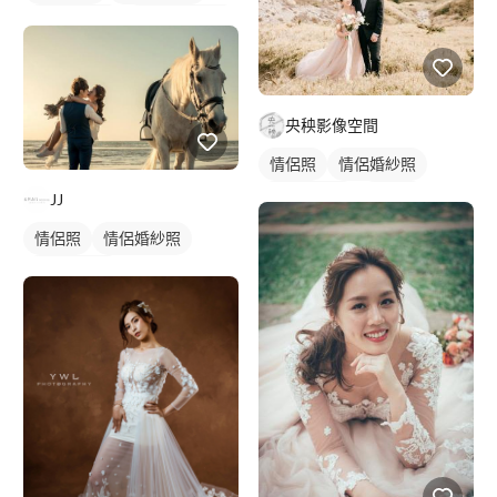
婚紗照拍攝
韓式婚紗禮服
央秧影像空間
情侶照
情侶婚紗照
情侶藝術照
類婚紗
JJ
情侶照
情侶婚紗照
情侶藝術照