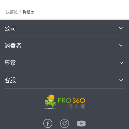
找靈感
貨櫃屋
繼續完成
公司
關於我們
消費者
找專家(0)
買服務(0)
媒體報導
買服務
專家
部落格
如何使用PRO360
加入我們
案件中心
客服
熱門服務
投資人關係
成為專家
所有服務
客服中心
合作提案
如何接案
價格行情
使用條款
聯絡我們
專家指南
專家目錄
信任與保障
推廣服務
在地專家推薦
隱私權政策