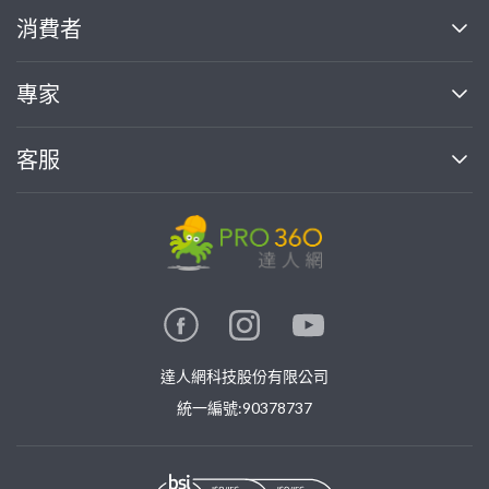
關於我們
消費者
找專家(0)
買服務(0)
媒體報導
買服務
專家
部落格
如何使用PRO360
加入我們
案件中心
客服
熱門服務
投資人關係
成為專家
所有服務
客服中心
合作提案
如何接案
價格行情
使用條款
聯絡我們
專家指南
專家目錄
信任與保障
推廣服務
在地專家推薦
隱私權政策
卓越專家
達人網科技股份有限公司
關鍵字搜尋
公告
特約專家
統一編號:90378737
專業知識
勞健保專區
問專家