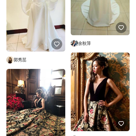
余秋萍
郭秀蕊