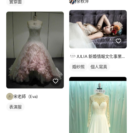
余秋萍
實穿圖
JULIA 新婚情報文化事業有限公司
婚紗照
個人寫真
婚紗租借
個人婚紗寫真
婚紗款式
宋老師（Eva)
表演服