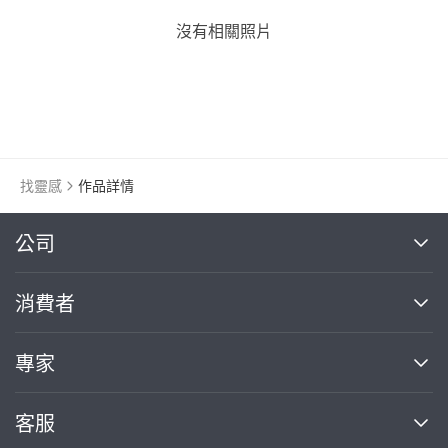
沒有相關照片
找靈感
作品詳情
繼續完成
公司
關於我們
消費者
找專家(0)
買服務(0)
媒體報導
買服務
專家
部落格
如何使用PRO360
加入我們
案件中心
客服
熱門服務