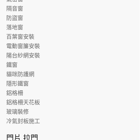
隔音窗
防盜窗
落地窗
百葉窗安裝
電動窗簾安裝
陽台紗網安裝
鐵窗
貓咪防護網
隱形鐵窗
鋁格柵
鋁格柵天花板
玻璃裝修
冷氣封板施工
門片 拉門