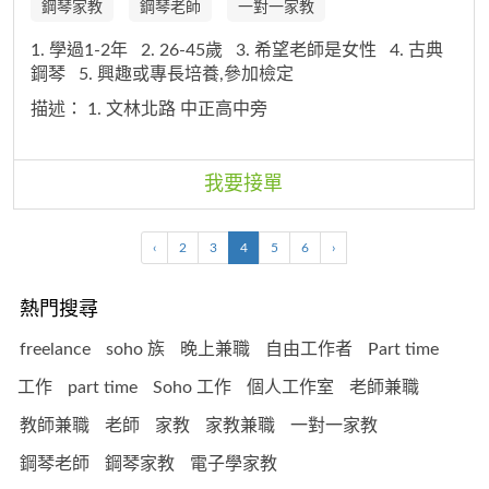
鋼琴家教
鋼琴老師
一對一家教
1. 學過1-2年
2. 26-45歲
3. 希望老師是女性
4. 古典
鋼琴
5. 興趣或專長培養,參加檢定
描述：
1. 文林北路 中正高中旁
我要接單
‹
2
3
4
5
6
›
熱門搜尋
freelance
soho 族
晚上兼職
自由工作者
Part time
工作
part time
Soho 工作
個人工作室
老師兼職
教師兼職
老師
家教
家教兼職
一對一家教
鋼琴老師
鋼琴家教
電子學家教