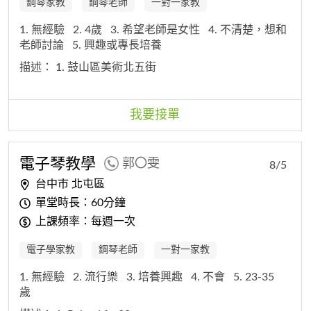
鋼琴家教
鋼琴老師
一對一家教
1. 無經驗
2. 4歲
3. 希望老師是女性
4. 不清楚，想和
老師討論
5. 興趣或專長培養
描述：
1. 鼓山區美術北五街
我要接單
電子琴教學
郭〇雯
8/5
台中市 北屯區
單堂時長：60分鐘
上課頻率：每週一次
電子學家教
鋼琴老師
一對一家教
1. 無經驗
2. 流行樂
3. 培養興趣
4. 不會
5. 23-35
歲