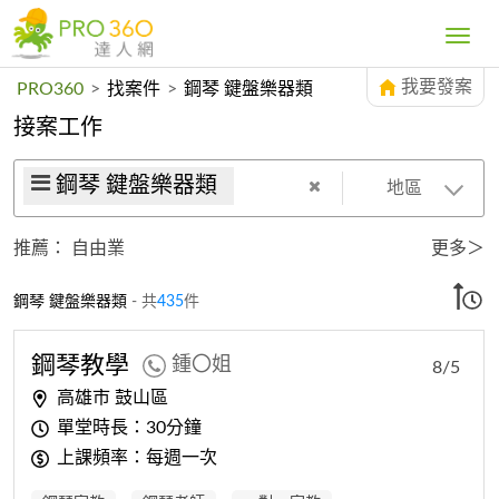
Toggle
navig
我要發案
PRO360
>
找案件
>
鋼琴 鍵盤樂器類
接案工作
鋼琴 鍵盤樂器類
地區
推薦：
自由業
更多＞
鋼琴 鍵盤樂器類
- 共
435
件
鋼琴教學
鍾〇姐
8/5
高雄市 鼓山區
單堂時長：30分鐘
上課頻率：每週一次