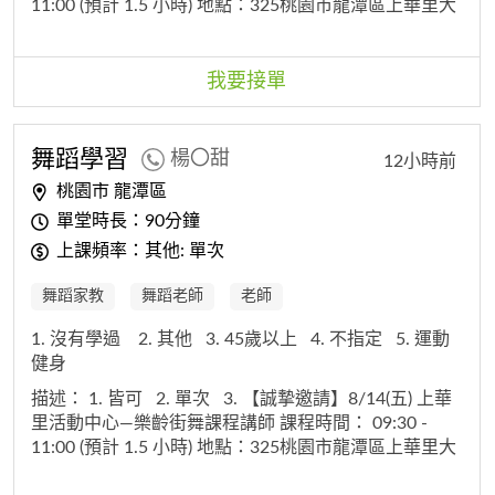
11:00 (預計 1.5 小時) 地點：325桃園市龍潭區上華里大
順路209號 學員對象： 約 40-50 位可正常行走、行動便
捷的社區長輩 講師費用： 2,000 元 備註：因應本案行
政經費核銷流程，當天需請老師協助簽署金額為 4,000
我要接單
元之講師費領據（此部份不會影響老師的綜合所得稅稅
金） 再勞煩老師協助確認當天行程是否方便。非常感謝
您的幫忙！ 再請老師與我連繫 楊小姐 0**********
舞蹈
學習
楊〇甜
12小時前
桃園市 龍潭區
單堂時長：90分鐘
上課頻率：其他: 單次
舞蹈家教
舞蹈老師
老師
1. 沒有學過
2. 其他
3. 45歲以上
4. 不指定
5. 運動
健身
描述：
1. 皆可
2. 單次
3. 【誠摯邀請】8/14(五) 上華
里活動中心—樂齡街舞課程講師 課程時間： 09:30 -
11:00 (預計 1.5 小時) 地點：325桃園市龍潭區上華里大
順路209號 學員對象： 約 40-50 位可正常行走、行動便