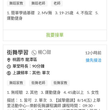
舞蹈家教
舞蹈老師
老師
1. 簡單學過基礎
2. MV舞
3. 19-25歲
4. 不指定
5.
運動健身
我要接單
街舞學習
楊〇甜
12小時前
桃園市 龍潭區
搶先接洽
單堂時長：90分鐘
上課頻率：其他: 單次
舞蹈家教
街舞老師
街舞家教
1. 無經驗
2. 其他
3. 運動健身
4. 45歲以上
5. 女性
描述：
1. 皆可
2. 單次
3. 【誠摯邀請】8/14(五) 上華
里活動中心—樂齡街舞課程講師 課程時間： 09:30 -