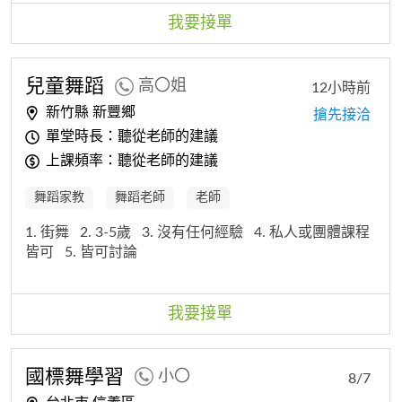
捷的社區長輩 講師費用： 2,000 元 備註：因應本案行
政經費核銷流程，當天需請老師協助簽署金額為 4,000
我要接單
元之講師費領據（此部份不會影響老師的綜合所得稅稅
金） 再勞煩老師協助確認當天行程是否方便。非常感謝
您的幫忙！ 再請老師與我連繫 楊小姐 0**********
兒童
舞蹈
高〇姐
12小時前
新竹縣 新豐鄉
搶先接洽
單堂時長：聽從老師的建議
上課頻率：聽從老師的建議
舞蹈家教
舞蹈老師
老師
1. 街舞
2. 3-5歲
3. 沒有任何經驗
4. 私人或團體課程
皆可
5. 皆可討論
我要接單
國標舞學習
小〇
8/7