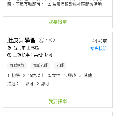
體、簡單互動即可。
2. 為籌備銀髮族社區關懷活動，
希望透過
舞蹈
帶領長輩一起活動身體，增加互動與參與
感
3. 一小時350-400
4. 總時長 會需要大概5小時喔
5. 單一次就可以了
我要接單
肚皮舞學習
小〇
4小時前
台北市 士林區
搶先接洽
上課頻率：其他: 都可
舞蹈家教
舞蹈老師
老師
1. 初學
2. 45歲以上
3. 女性
4. 興趣
5. 其他
描述：
1. 都可
2. 都可
我要接單