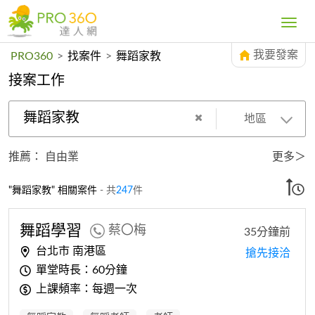
Toggle
navig
我要發案
PRO360
>
找案件
>
舞蹈家教
接案工作
舞蹈家教
地區
推薦：
自由業
更多＞
"舞蹈家教" 相關案件
- 共
247
件
舞蹈
學習
蔡〇梅
35分鐘前
台北市 南港區
搶先接洽
單堂時長：60分鐘
上課頻率：每週一次