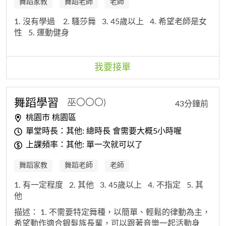
舞蹈家教
舞蹈老師
老師
1. 沒有學過
2. 騷莎舞
3. 45歲以上
4. 希望老師是女
性
5. 運動健身
我要接單
舞蹈
學習
巫〇〇〇)
43分鐘前
桃園市 桃園區
單堂時長：其他: 總時長 會需要大概5小時喔
上課頻率：其他: 單一次就可以了
舞蹈家教
舞蹈老師
老師
1. 有一定程度
2. 其他
3. 45歲以上
4. 不指定
5. 其
他
描述：
1. 不需要特定舞種，以簡單、輕鬆的律動為主，
希望動作適合銀髮族長輩，可以跟著音樂一起活動身