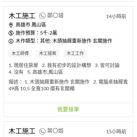
木工
施工
鄭〇璿
14小時前
高雄市 鳳山區
施作預算：5千-2萬
木作類型：其他: 木頭抽屜重新施作 玄關施作
木工師傅
木工接案
木工工作
1. 現居住房屋
2. 我有初步的設計構想
3. 皆可討論
4. 沒有
5. 高雄市,鳳山區
描述：
1. 木頭抽屜重新施作 玄關施作
2. 電腦桌抽屜寬
49高 10.5 全寬100 還有玄關櫃
我要接單
木工
施工
葉〇姐
15小時前