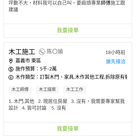
坪數不大，材料我可以自己叫，要麻煩專業
師傅
施工跟
建議
我要接單
木工
施工
陈〇瑜
18小時前
嘉義市 東區
搶先接洽
施作預算：5千-2萬
木作類型：訂製木門、家具,木作其他工程,拆除原有裝潢
木工師傅
木工接案
木工工作
1. 木門,其他
2. 現居住房屋
3. 沒有，我需要專家幫我
設計
4. 皆可討論
5. 沒有
我要接單