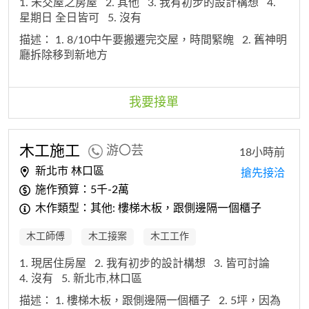
1. 未交屋之房屋
2. 其他
3. 我有初步的設計構想
4.
星期日 全日皆可
5. 沒有
描述：
1. 8/10中午要搬遷完交屋，時間緊魄
2. 舊神明
廳拆除移到新地方
我要接單
木工
施工
游〇芸
18小時前
新北市 林口區
搶先接洽
施作預算：5千-2萬
木作類型：其他: 樓梯木板，跟側邊隔一個櫃子
木工師傅
木工接案
木工工作
1. 現居住房屋
2. 我有初步的設計構想
3. 皆可討論
4. 沒有
5. 新北市,林口區
描述：
1. 樓梯木板，跟側邊隔一個櫃子
2. 5坪，因為