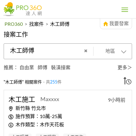
Toggle
navig
我要發案
PRO360
>
找案件
>
木工師傅
接案工作
木工師傅
地區
推薦：
自由業
師傅
裝潢接案
更多＞
"木工師傅" 相關案件
- 共
255
件
木工
施工
Maxxxx
9小時前
新竹縣 竹北市
施作預算：10萬-25萬
木作類型：木作天花板