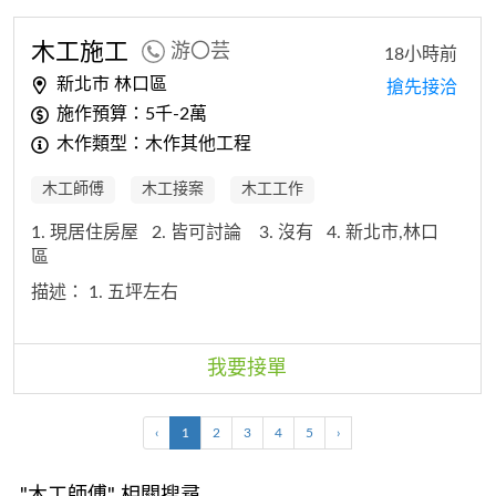
木工
施工
游〇芸
18小時前
新北市 林口區
搶先接洽
施作預算：5千-2萬
木作類型：木作其他工程
木工師傅
木工接案
木工工作
1. 現居住房屋
2. 皆可討論
3. 沒有
4. 新北市,林口
區
描述：
1. 五坪左右
我要接單
‹
1
2
3
4
5
›
"木工師傅" 相關搜尋