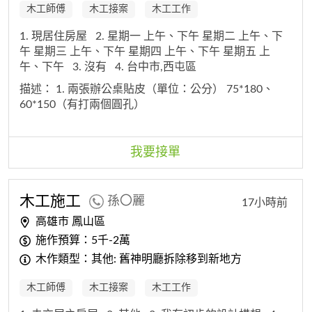
木工師傅
木工接案
木工工作
1. 現居住房屋
2. 星期一 上午、下午 星期二 上午、下
午 星期三 上午、下午 星期四 上午、下午 星期五 上
午、下午
3. 沒有
4. 台中市,西屯區
描述：
1. 兩張辦公桌貼皮（單位：公分） 75*180、
60*150（有打兩個圓孔）
我要接單
木工
施工
孫〇麗
17小時前
高雄市 鳳山區
施作預算：5千-2萬
木作類型：其他: 舊神明廳拆除移到新地方
木工師傅
木工接案
木工工作