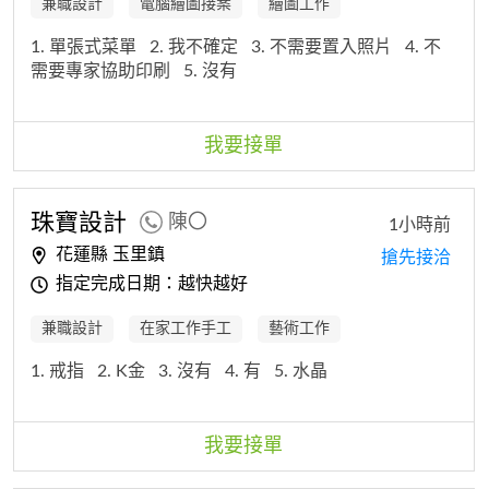
兼職設計
電腦繪圖接案
繪圖工作
1. 單張式菜單
2. 我不確定
3. 不需要置入照片
4. 不
需要專家協助印刷
5. 沒有
我要接單
珠寶
設計
陳〇
1小時前
花蓮縣 玉里鎮
搶先接洽
指定完成日期：越快越好
兼職設計
在家工作手工
藝術工作
1. 戒指
2. K金
3. 沒有
4. 有
5. 水晶
我要接單