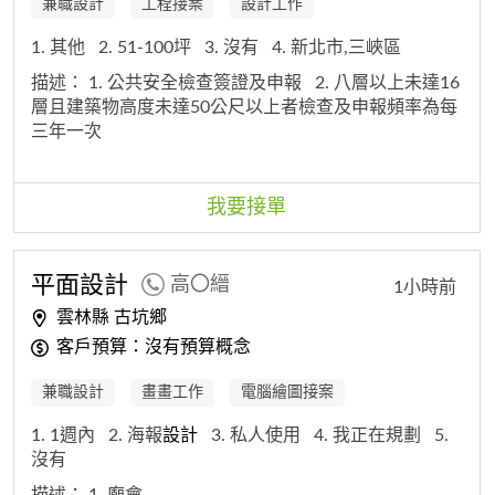
兼職設計
工程接案
設計工作
1. 其他
2. 51-100坪
3. 沒有
4. 新北市,三峽區
描述：
1. 公共安全檢查簽證及申報
2. 八層以上未達16
層且建築物高度未達50公尺以上者檢查及申報頻率為每
三年一次
我要接單
平面
設計
高〇縉
1小時前
雲林縣 古坑鄉
客戶預算：沒有預算概念
兼職設計
畫畫工作
電腦繪圖接案
1. 1週內
2. 海報
設計
3. 私人使用
4. 我正在規劃
5.
沒有
描述：
1. 廟會