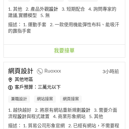
1. 其他
2. 產品外觀
設計
3. 短期配合
4. 詢問專家的
建議,實體模型
5. 無
描述：
1. 運動手套
2. 一款使用機能彈性布料、能吸汗
的露指手套
我要接單
網頁
設計
Ruoxxx
3小時前
其他地區
客戶預算：三萬元以下
兼職設計
網站接案
網頁接案
1. 越快越好
2. 將原有網站重新規劃
設計
3. 需要介面
流程
設計
與程式建置
4. 商業形象網站
5. 其他
描述：
1. 貿易公司形象官網
2. 已經有網站，不需要程