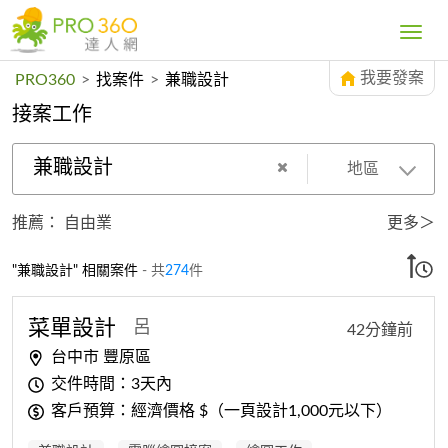
Toggle
navig
我要發案
PRO360
>
找案件
>
兼職設計
接案工作
兼職設計
地區
推薦：
自由業
更多＞
"兼職設計" 相關案件
- 共
274
件
菜單
設計
呂
42分鐘前
台中市 豐原區
交件時間：3天內
客戶預算：經濟價格 $（一頁設計1,000元以下）