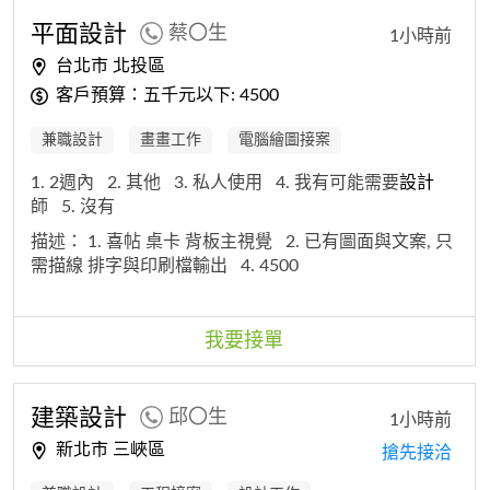
平面
設計
蔡〇生
1小時前
台北市 北投區
客戶預算：五千元以下: 4500
兼職設計
畫畫工作
電腦繪圖接案
1. 2週內
2. 其他
3. 私人使用
4. 我有可能需要
設計
師
5. 沒有
描述：
1. 喜帖 桌卡 背板主視覺
2. 已有圖面與文案, 只
需描線 排字與印刷檔輸出
4. 4500
我要接單
建築
設計
邱〇生
1小時前
新北市 三峽區
搶先接洽